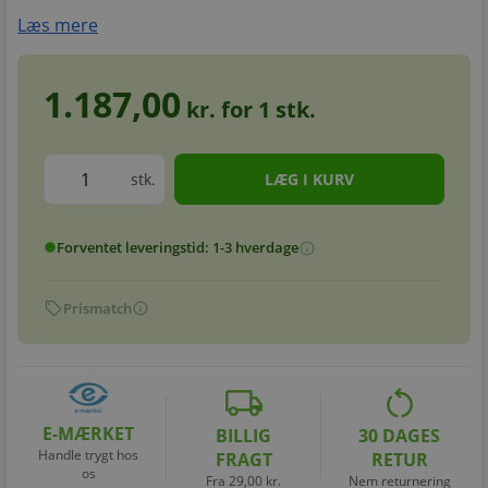
Læs mere
1.187,00
kr. for
1
stk.
stk.
Forventet leveringstid: 1-3 hverdage
info
circle
sell
info
Prismatch
local_shipping
restart_alt
E-MÆRKET
BILLIG
30 DAGES
Handle trygt hos
FRAGT
RETUR
os
Fra 29,00 kr.
Nem returnering