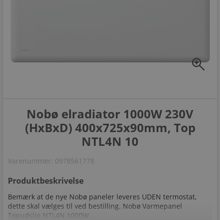
zoom_in
Nobø elradiator 1000W 230V
(HxBxD) 400x725x90mm, Top
NTL4N 10
Varenummer:
0978561778
Produktbeskrivelse
Bemærk at de nye Nobø paneler leveres UDEN termostat,
dette skal vælges til ved bestilling. Nobø Varmepanel
Topudslip NTL4N 1000W...