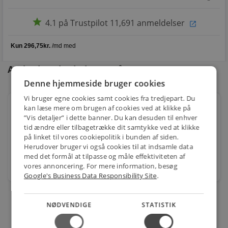
star
4.1 på Trustpilot 11,691 anmeldelser
open_in_new
Andre kunder købte også
Denne hjemmeside bruger cookies
Vi bruger egne cookies samt cookies fra tredjepart. Du
Nobø Eco NCU2Te termostat med ugetimer og
kan læse mere om brugen af cookies ved at klikke på
adaptiv
”Vis detaljer” i dette banner. Du kan desuden til enhver
tid ændre eller tilbagetrække dit samtykke ved at klikke
Varenr.: 0978560261
på linket til vores cookiepolitik i bunden af siden.
251,00
Herudover bruger vi også cookies til at indsamle data
kr.
med det formål at tilpasse og måle effektiviteten af
vores annoncering. For mere information, besøg
stk.
Google's Business Data Responsibility Site
.
NØDVENDIGE
STATISTIK