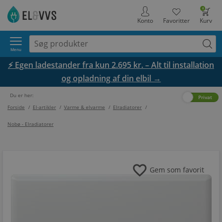
0
Konto
Favoritter
Kurv
Menu
⚡ Egen ladestander fra kun 2.695 kr. – Alt til installation
og opladning af din elbil →
Du er her:
Erhverv
Privat
Forside
/
El-artikler
/
Varme & elvarme
/
Elradiatorer
/
Nobø - Elradiatorer
favorite
Gem som favorit