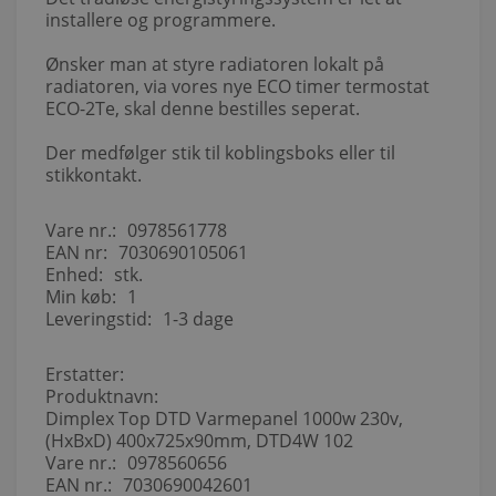
installere og programmere.
Ønsker man at styre radiatoren lokalt på
radiatoren, via vores nye ECO timer termostat
ECO-2Te, skal denne bestilles seperat.
Der medfølger stik til koblingsboks eller til
stikkontakt.
Vare nr.:
0978561778
EAN nr:
7030690105061
Enhed:
stk.
Min køb:
1
Leveringstid:
1-3 dage
Erstatter:
Produktnavn:
Dimplex Top DTD Varmepanel 1000w 230v,
(HxBxD) 400x725x90mm, DTD4W 102
Vare nr.:
0978560656
EAN nr.:
7030690042601