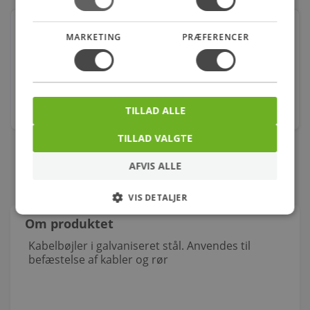
Kabelbøjle ø6mm 2lap elforzinket
MARKETING
PRÆFERENCER
Varenr.: 5439001947
341,00
kr.
TILLAD ALLE
stk.
TILLAD VALGTE
AFVIS ALLE
VIS DETALJER
Om produktet
Kabelbøjler i galvaniseret stål. Anvendes til
befæstelse af kabler og rør