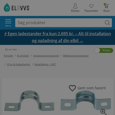
0
Konto
Favoritter
Kurv
Menu
⚡ Egen ladestander fra kun 2.695 kr. – Alt til installation
og opladning af din elbil →
Du er her:
Erhverv
Privat
Forside
/
El-artikler
/
Installationsmateriel
/
Befæstelsesmateriel
/
Clips & Kabelbøjler
/
Kabelbøjler - NKT
favorite
Gem som favorit
zoom_in