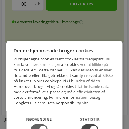
stk.
Forventet leveringstid: 1-3 hverdage
info
circle
Denne hjemmeside bruger cookies
local_shipping
restart_alt
Vi bruger egne cookies samt cookies fra tredjepart. Du
kan læse mere om brugen af cookies ved at klikke på
E-MÆRKET
BILLIG
30 DAGES
”Vis detaljer” i dette banner. Du kan desuden til enhver
Handle trygt hos
FRAGT
RETUR
tid ændre eller tilbagetrække dit samtykke ved at klikke
os
Fra 49,00 kr.
Nem returnering
på linket til vores cookiepolitik i bunden af siden.
Herudover bruger vi også cookies til at indsamle data
star
med det formål at tilpasse og måle effektiviteten af
4.1 på Trustpilot 11,691 anmeldelser
open_in_new
vores annoncering. For mere information, besøg
Google's Business Data Responsibility Site
.
Andre kunder købte også
NØDVENDIGE
STATISTIK