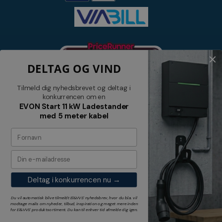
DELTAG OG VIND
Tilmeld dig nyhedsbrevet og deltag i
konkurrencen om en
EVON Start 11 kW Ladestander
med 5 meter kabel
Nyhedsbrev
Tilmeld dig vores nyhedsbrev og
modtag relevante tilbud og nyheder
Deltag i konkurrencen nu →
Tilmeld
Du vil automatisk blive tilmeldt El&VVS' nyhedsbrev, hvor du bl.a. vil
modtage mails om nyheder, tilbud, inspiration og meget mere inden
for
El&VVS'
produktsortiment. Du kan til enhver tid afmelde dig igen.