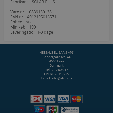
Fabrikant:
SOLAR PLUS
Vare nr.:
0839130138
EAN nr:
4012195016571
Enhed:
stk.
Min køb:
100
Leveringstid:
1-3 dage
NETSALG EL & VVS APS
Søndergårdsvej 44
4640 Faxe
Danmark
Tel.: 70 200 049
Cvr nr. 26117275
E-mail: info@elvvs.dk