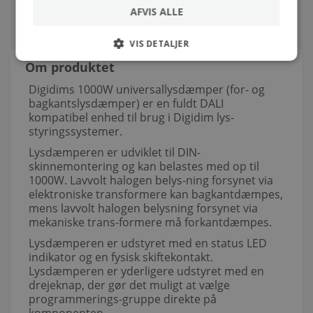
AFVIS ALLE
VIS DETALJER
Om produktet
Digidims 1000W universallysdæmper (for- og
bagkantslysdæmper) er en fuldt DALI
kompatibel enhed til brug i Digidim lys-
styringssystemer.
Lysdæmperen er udviklet til DIN-
skinnemontering og kan belastes med op til
1000W. Lavvolt halogen belys-ning forsynet via
elektroniske transformere kan bagkantdæmpes,
mens lavvolt halogen belysning forsynet via
mekaniske trans-formere må forkantdæmpes.
Lysdæmperen er udstyret med en status LED
indikator og en fysisk skiftekontakt.
Lysdæmperen er yderligere udstyret med en
drejeknap, der gør det muligt at vælge
programmerings-gruppe direkte på
komponenten.