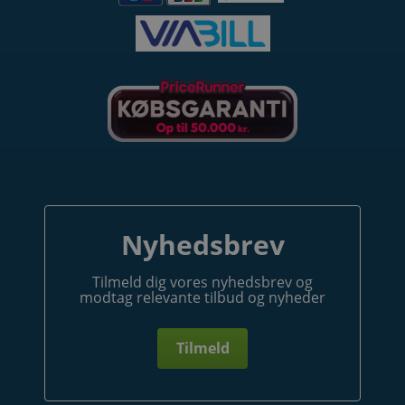
DELTAG OG VIND
Tilmeld dig nyhedsbrevet og deltag i
konkurrencen om en
EVON Start 11 kW Ladestander
med 5 meter kabel
Nyhedsbrev
Tilmeld dig vores nyhedsbrev og
modtag relevante tilbud og nyheder
Deltag i konkurrencen nu →
Tilmeld
Du vil automatisk blive tilmeldt El&VVS' nyhedsbrev, hvor du bl.a. vil
modtage mails om nyheder, tilbud, inspiration og meget mere inden
for
El&VVS'
produktsortiment. Du kan til enhver tid afmelde dig igen.