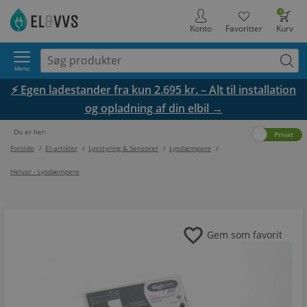
0
Konto
Favoritter
Kurv
Menu
⚡ Egen ladestander fra kun 2.695 kr. – Alt til installation
og opladning af din elbil →
Du er her:
Erhverv
Privat
Forside
/
El-artikler
/
Lysstyring & Sensorer
/
Lysdæmpere
/
Helvar - Lysdæmpere
favorite
Gem som favorit