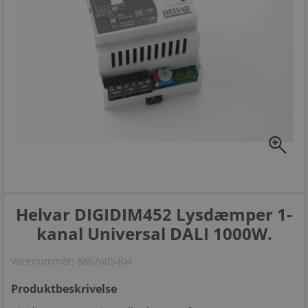
zoom_in
Helvar DIGIDIM452 Lysdæmper 1-
kanal Universal DALI 1000W.
Varenummer:
8867605404
Produktbeskrivelse