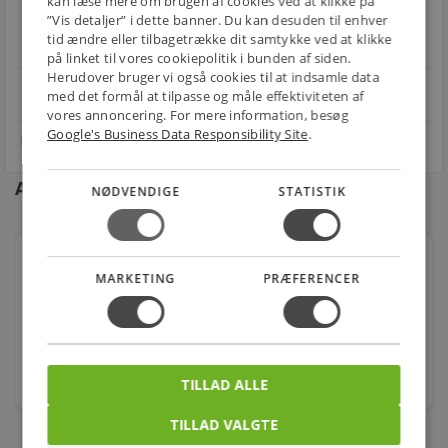
E-MÆRKET
kan læse mere om brugen af cookies ved at klikke på
BILLIG
30 DAGES
”Vis detaljer” i dette banner. Du kan desuden til enhver
Handle trygt hos
FRAGT
RETUR
tid ændre eller tilbagetrække dit samtykke ved at klikke
os
Fra 29,00 kr.
Nem returnering
på linket til vores cookiepolitik i bunden af siden.
Herudover bruger vi også cookies til at indsamle data
star
4.1 på Trustpilot 11,691 anmeldelser
med det formål at tilpasse og måle effektiviteten af
open_in_new
vores annoncering. For mere information, besøg
Google's Business Data Responsibility Site
.
Andre kunder købte også
NØDVENDIGE
STATISTIK
Helvar Digidim454 Lysdæmper bag/forkant 4x500W
MARKETING
PRÆFERENCER
Varenr.: 8867606652
10.687,00
kr.
stk.
TILLAD ALLE
TILLAD VALGTE