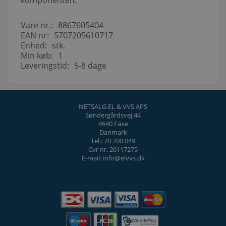
Vare nr.:
8867605404
EAN nr:
5707205610717
Enhed:
stk.
Min køb:
1
Leveringstid:
5-8 dage
NETSALG EL & VVS APS
Søndergårdsvej 44
4640 Faxe
Danmark
Tel.: 70 200 049
Cvr nr. 26117275
E-mail: info@elvvs.dk