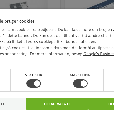
e bruger cookies
ies samt cookies fra tredjepart. Du kan læse mere om brugen a
jer” i dette banner. Du kan desuden til enhver tid ændre eller t
ar DIGIDIM452 Lysdæmper 1-kanal
Helvar Digidim454 Ly
Universal DALI 1000W.
bag/forkant 4x5
ke på linket til vores cookiepolitik i bunden af siden.
Varenr.: 8867605404
Varenr.: 8867606
 også cookies til at indsamle data med det formål at tilpasse 
ores annoncering. For mere information, besøg
Google's Busine
3.764,00
10.687,00
kr.
pr. stk.
kr.
pr
stk.
stk.
STATISTIK
MARKETING
LLE
TILLAD VALGTE
TIL