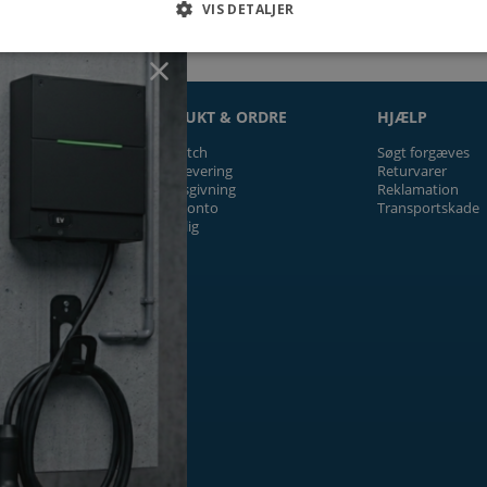
VIS DETALJER
ON
PRODUKT & ORDRE
HJÆLP
Prismatch
Søgt forgæves
Fragt/levering
Returvarer
Tilbudsgivning
Reklamation
Firmakonto
Transportskade
Offentlig
ger
k