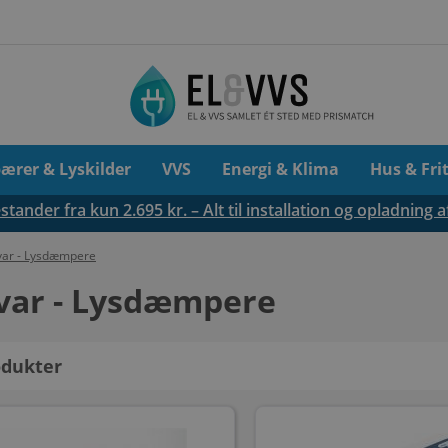
pærer & Lyskilder
VVS
Energi & Klima
Hus & Fri
tander fra kun 2.695 kr. – Alt til installation og opladning a
var - Lysdæmpere
var - Lysdæmpere
dukter