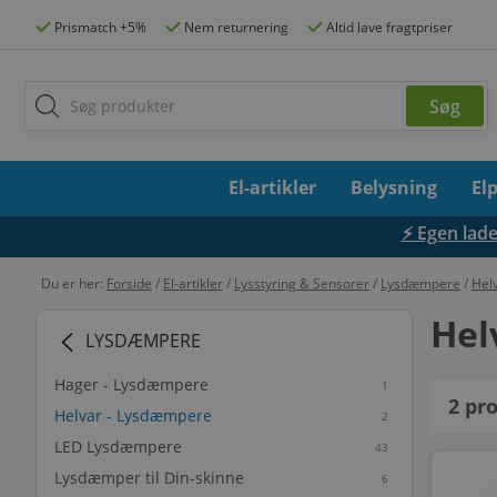
Prismatch +5%
Nem returnering
Altid lave fragtpriser
El-artikler
Belysning
El
⚡ Egen lades
Du er her:
Forside
/
El-artikler
/
Lysstyring & Sensorer
/
Lysdæmpere
/
Hel
Hel
LYSDÆMPERE
Hager - Lysdæmpere
1
2
pro
Helvar - Lysdæmpere
2
LED Lysdæmpere
43
Lysdæmper til Din-skinne
6