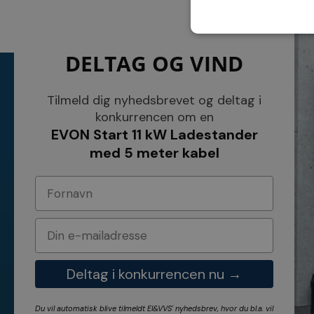
DELTAG OG VIND
KONTAKT
INFORMATI
NETSALG EL & VVS APS
Tilmeld dig nyhedsbrevet og deltag i
Blog
Søndergårdsvej 44
Cookies
konkurrencen om en
4640 Faxe
Kundeservice
EVON Start 11 kW Ladestander
Danmark
Åbningstider
Tel.: 70 200 049
Hvem er vi ?
med 5 meter kabel
Cvr nr. 26117275
Vilkår
E-mail: info@elvvs.dk
Bankoplysnin
Privatlivspoliti
Deltag i konkurrencen nu →
Du vil automatisk blive tilmeldt El&VVS' nyhedsbrev, hvor du bl.a. vil