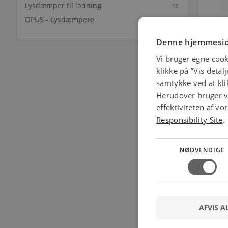
Lysdæmper til ledning
13
OPUS - Lysdæmpere
2
Denne hjemmesid
Vi bruger egne cook
klikke på ”Vis detal
Helv
samtykke ved at klik
Herudover bruger vi
effektiviteten af v
Responsibility Site
.
NØDVENDIGE
AFVIS A