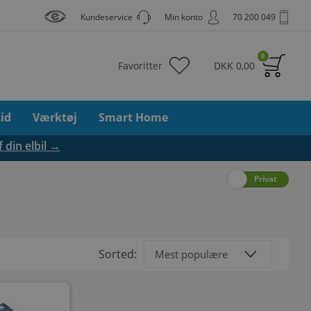
Kundeservice
Min konto
70 200 049
0
Favoritter
DKK
0,00
tid
Værktøj
Smart Home
f din elbil →
Erhverv
Privat
Sorted: