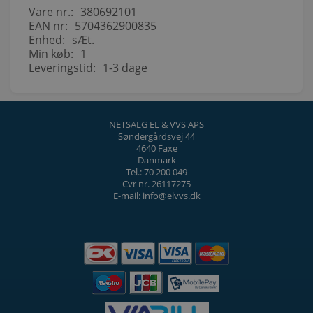
Vare nr.:
380692101
EAN nr:
5704362900835
Enhed:
sÆt.
Min køb:
1
Leveringstid:
1-3 dage
NETSALG EL & VVS APS
Søndergårdsvej 44
4640 Faxe
Danmark
Tel.: 70 200 049
Cvr nr. 26117275
E-mail: info@elvvs.dk