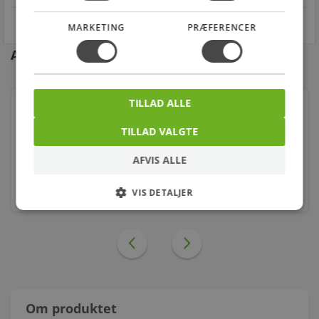
MARKETING
PRÆFERENCER
Andre kunder købte også
TILLAD ALLE
Grundfoss Magna3 25-100 180mm
TILLAD VALGTE
Varenr.: 380790100
AFVIS ALLE
7.951,00
kr.
VIS DETALJER
stk.
Om produktet