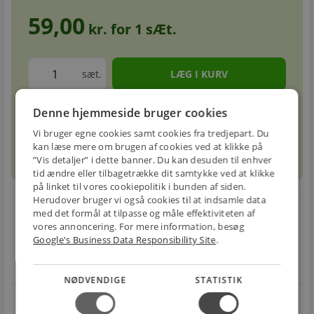
59,00
kr. for
1
sÆt.
sæt.
Denne hjemmeside bruger cookies
Forventet leveringstid: 1-3 hverdage
info
circle
Vi bruger egne cookies samt cookies fra tredjepart. Du
kan læse mere om brugen af cookies ved at klikke på
sell
info
Prismatch
”Vis detaljer” i dette banner. Du kan desuden til enhver
tid ændre eller tilbagetrække dit samtykke ved at klikke
på linket til vores cookiepolitik i bunden af siden.
Herudover bruger vi også cookies til at indsamle data
local_shipping
restart_alt
med det formål at tilpasse og måle effektiviteten af
vores annoncering. For mere information, besøg
E-MÆRKET
BILLIG
30 DAGES
Google's Business Data Responsibility Site
.
Handle trygt hos
FRAGT
RETUR
os
Fra 49,00 kr.
Nem returnering
NØDVENDIGE
STATISTIK
star
4.1 på Trustpilot 11,691 anmeldelser
open_in_new