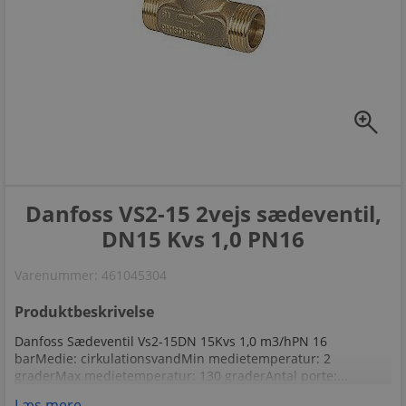
zoom_in
Danfoss VS2-15 2vejs sædeventil,
DN15 Kvs 1,0 PN16
Varenummer:
461045304
Produktbeskrivelse
Danfoss Sædeventil Vs2-15DN 15Kvs 1,0 m3/hPN 16
barMedie: cirkulationsvandMin medietemperatur: 2
graderMax medietemperatur: 130 graderAntal porte:...
Læs mere