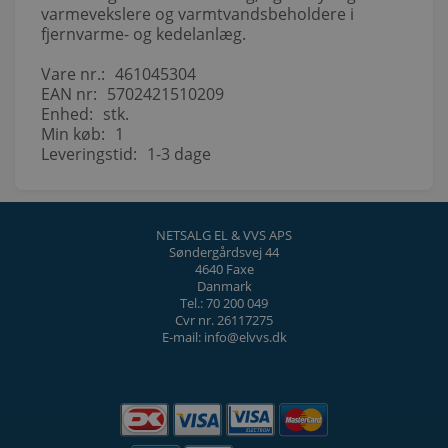
varmevekslere og varmtvandsbeholdere i
fjernvarme- og kedelanlæg.
Vare nr.:
461045304
EAN nr:
5702421510209
Enhed:
stk.
Min køb:
1
Leveringstid:
1-3 dage
NETSALG EL & VVS APS
Søndergårdsvej 44
4640 Faxe
Danmark
Tel.: 70 200 049
Cvr nr. 26117275
E-mail: info@elvvs.dk