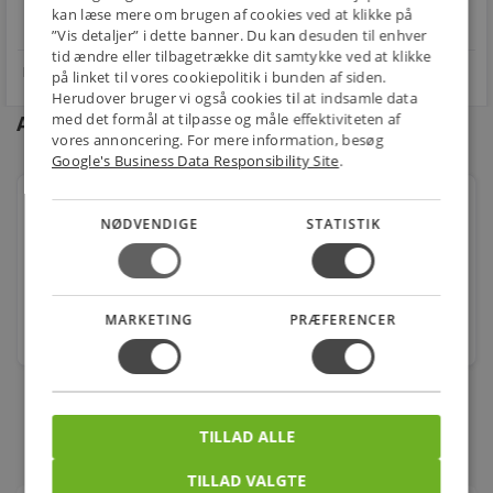
kan læse mere om brugen af cookies ved at klikke på
star
4.1 på Trustpilot 11,691 anmeldelser
open_in_new
”Vis detaljer” i dette banner. Du kan desuden til enhver
tid ændre eller tilbagetrække dit samtykke ved at klikke
på linket til vores cookiepolitik i bunden af siden.
Herudover bruger vi også cookies til at indsamle data
med det formål at tilpasse og måle effektiviteten af
Andre kunder købte også
vores annoncering. For mere information, besøg
Google's Business Data Responsibility Site
.
Danfoss VS2-15 2vejs sædeventil, DN15 Kvs 1,6 PN16
NØDVENDIGE
STATISTIK
Varenr.: 461045404
1.210,00
kr.
MARKETING
PRÆFERENCER
stk.
TILLAD ALLE
TILLAD VALGTE