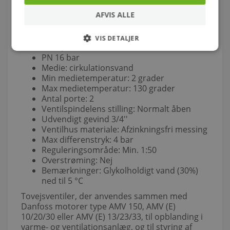
Om produktet
AFVIS ALLE
Danfoss Sædeventil Vs2-15
DN 15
VIS DETALJER
Kvs 1,0 m3/h
PN 16 bar
Medie: cirkulationsvand
Min medietemperatur: 2 grader
Max medietemperatur: 130 grader
Antal porte: 2
Ventilspindelens stilling: Normalt åben
Udvendigt gevind 3/4''
Ventilhus materiale: Afzinkningsfri messing
Max differenstryk: 4 bar
Reguleringsområde: Min. 1:50
Overstrøming: Nej
Bemærkninger: Glykolholdigt vand (30%)
ned til 5 °C
Tovejsventiler, der anvendes sammen med
Danfoss motorer type AMV 150, AMV (E)
10/20/30 eller AMV (E) 13/23/33, til opblanding i
varme- og ventilationsanlæg, og til styring af