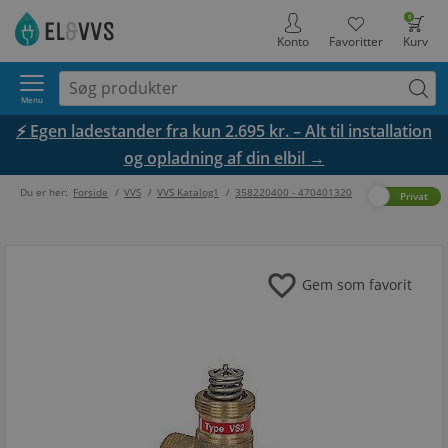
0
Konto
Favoritter
Kurv
Menu
⚡ Egen ladestander fra kun 2.695 kr. – Alt til installation
og opladning af din elbil →
Du er her:
Forside
/
VVS
/
VVS Katalog1
/
358220400 - 470401320
Erhverv
Privat
favorite
Gem som favorit