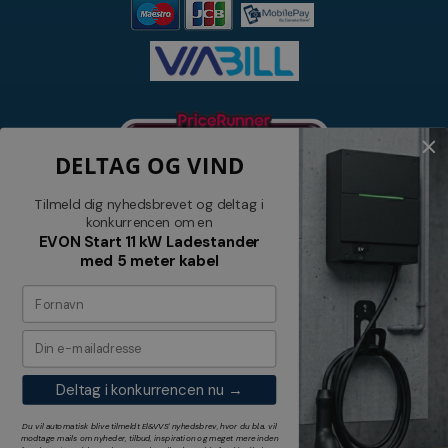
DELTAG OG VIND
Tilmeld dig nyhedsbrevet og deltag i
konkurrencen om en
EVON Start 11 kW Ladestander
med 5 meter kabel
Nyhedsbrev
Tilmeld dig vores nyhedsbrev og
modtag relevante tilbud og nyheder
Deltag i konkurrencen nu →
Tilmeld
Du vil automatisk blive tilmeldt El&VVS' nyhedsbrev, hvor du bl.a. vil
modtage mails om nyheder, tilbud, inspiration og meget mere inden