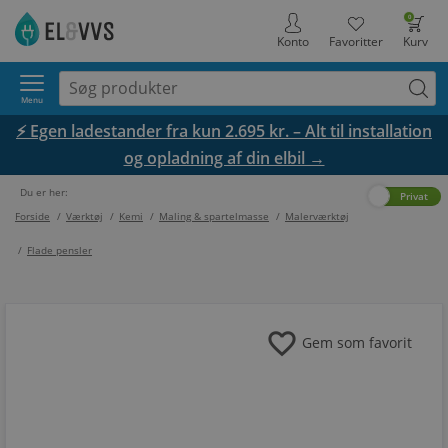
0
Konto
Favoritter
Kurv
Menu
⚡ Egen ladestander fra kun 2.695 kr. – Alt til installation
og opladning af din elbil →
Du er her:
Erhverv
Privat
Forside
/
Værktøj
/
Kemi
/
Maling & spartelmasse
/
Malerværktøj
/
Flade pensler
favorite
Gem som favorit