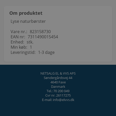
Om produktet
Lyse naturbørster
Vare nr.:
823158730
EAN nr:
7311490015454
Enhed:
stk.
Min køb:
1
Leveringstid:
1-3 dage
NETSALG EL & VVS APS
Søndergårdsvej 44
4640 Faxe
Danmark
Tel.: 70 200 049
Cvr nr. 26117275
E-mail: info@elvvs.dk