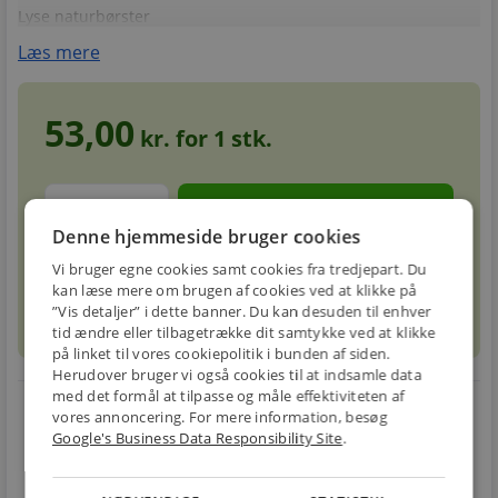
Lyse naturbørster
Læs mere
53,00
kr. for
1
stk.
stk.
Denne hjemmeside bruger cookies
Vi bruger egne cookies samt cookies fra tredjepart. Du
Forventet leveringstid: 1-3 hverdage
info
circle
kan læse mere om brugen af cookies ved at klikke på
”Vis detaljer” i dette banner. Du kan desuden til enhver
tid ændre eller tilbagetrække dit samtykke ved at klikke
på linket til vores cookiepolitik i bunden af siden.
Herudover bruger vi også cookies til at indsamle data
med det formål at tilpasse og måle effektiviteten af
local_shipping
restart_alt
vores annoncering. For mere information, besøg
Google's Business Data Responsibility Site
.
E-MÆRKET
BILLIG
30 DAGES
Handle trygt hos
FRAGT
RETUR
os
Fra 49,00 kr.
Nem returnering