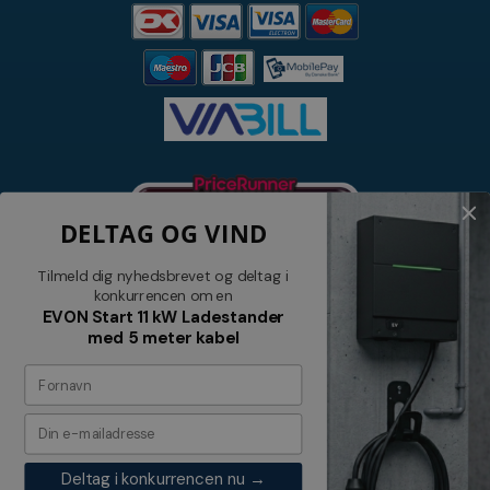
DELTAG OG VIND
Tilmeld dig nyhedsbrevet og deltag i
konkurrencen om en
EVON Start 11 kW Ladestander
med 5 meter kabel
Nyhedsbrev
Tilmeld dig vores nyhedsbrev og
modtag relevante tilbud og nyheder
Deltag i konkurrencen nu →