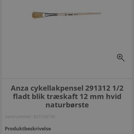
zoom_in
Anza cykellakpensel 291312 1/2
fladt blik træskaft 12 mm hvid
naturbørste
Varenummer:
823158730
Produktbeskrivelse