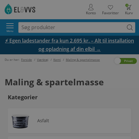
0
Konto
Favoritter
Kurv
Menu
⚡ Egen ladestander fra kun 2.695 kr. – Alt til installation
og opladning af din elbil →
Du er her:
Forside
/
Værktøj
/
Kemi
/
Maling & spartelmasse
Erhverv
Privat
Maling & spartelmasse
Kategorier
Asfalt