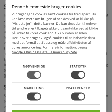
Spartelmasse
Denne hjemmeside bruger cookies
Vi bruger egne cookies samt cookies fra tredjepart. Du
Inden du skal i gang med at male væggene derhjemme, vil det
kan læse mere om brugen af cookies ved at klikke på
være en god idé at undersøge, om væggene trænger til at
”Vis detaljer” i dette banner. Du kan desuden til enhver
blive spartlet inden. Hvis der er niveauforskelle eller
tid ændre eller tilbagetrække dit samtykke ved at klikke
ujævnheder på væggen, vil din væg også blive ujævn når du
på linket til vores cookiepolitik i bunden af siden.
maler den over. Vil du gerne have en væg, der er helt glat
Herudover bruger vi også cookies til at indsamle data
med det formål at tilpasse og måle effektiviteten af
efter malingen er påført, så kan du se vores udvalg af
filler
,
vores annoncering. For mere information, besøg
sandspartel
i fin og medium og til vådrum. Det, der er
Google's Business Data Responsibility Site
.
afgørende når du skal finde en spartelmasse er formålet med
spartelmassen og typen. Skal du f.eks. bruge det i et
badeværelse eller et køkken, så skal du anvende
spartelmasse
NØDVENDIGE
STATISTIK
til vådrum
. Vi har også specielt lavet
spartelmasse til træ og
fiber
til fornuftige priser.
Spraymaling
MARKETING
PRÆFERENCER
Spraymaling kan bruges til et hav af forskellige formål. Du kan
bruge spraymaling til mange forskellige formål som
eksempelvis at overmale en radiatorer, dekorationer, møbler