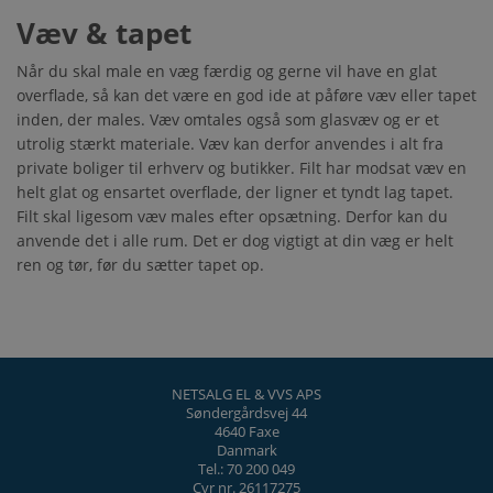
Væv & tapet
Når du skal male en væg færdig og gerne vil have en glat
overflade, så kan det være en god ide at påføre væv eller tapet
inden, der males. Væv omtales også som glasvæv og er et
utrolig stærkt materiale. Væv kan derfor anvendes i alt fra
private boliger til erhverv og butikker. Filt har modsat væv en
helt glat og ensartet overflade, der ligner et tyndt lag tapet.
Filt skal ligesom væv males efter opsætning. Derfor kan du
anvende det i alle rum. Det er dog vigtigt at din væg er helt
ren og tør, før du sætter tapet op.
NETSALG EL & VVS APS
Søndergårdsvej 44
4640 Faxe
Danmark
Tel.: 70 200 049
Cvr nr. 26117275