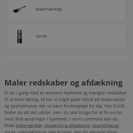
Malerværktøj
Spray
Maler redskaber og afdækning
Er du i gang med at renovere hjemmet og mangler redskaber
til at blive færdig, så har vi nogle gode tilbud på malerudstyr
og spartelmasse, der vil være fordelagtige for dig. Hos ELVVS
finder du alt det udstyr, som du skal bruge for at få succes
med dine ændringer i hjemmet. I vores sortiment kan du
finde
malerværktøj
,
rengøring & afdækning
,
spartelmasse
,
spray
,
udendørsbrug
,
væv & tapet
. Har du allerede disse