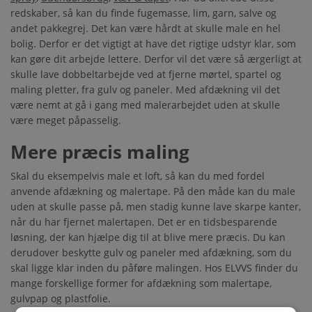
redskaber, så kan du finde fugemasse, lim, garn, salve og
andet pakkegrej. Det kan være hårdt at skulle male en hel
bolig. Derfor er det vigtigt at have det rigtige udstyr klar, som
kan gøre dit arbejde lettere. Derfor vil det være så ærgerligt at
skulle lave dobbeltarbejde ved at fjerne mørtel, spartel og
maling pletter, fra gulv og paneler. Med afdækning vil det
være nemt at gå i gang med malerarbejdet uden at skulle
være meget påpasselig.
Mere præcis maling
Skal du eksempelvis male et loft, så kan du med fordel
anvende afdækning og malertape. På den måde kan du male
uden at skulle passe på, men stadig kunne lave skarpe kanter,
når du har fjernet malertapen. Det er en tidsbesparende
løsning, der kan hjælpe dig til at blive mere præcis. Du kan
derudover beskytte gulv og paneler med afdækning, som du
skal ligge klar inden du påføre malingen. Hos ELVVS finder du
mange forskellige former for afdækning som malertape,
gulvpap og plastfolie.