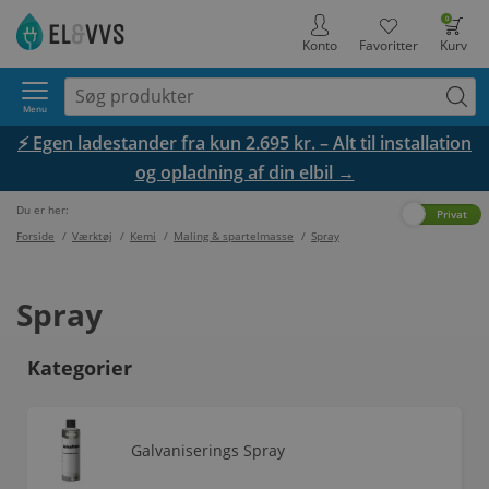
0
Konto
Favoritter
Kurv
Menu
⚡ Egen ladestander fra kun 2.695 kr. – Alt til installation
og opladning af din elbil →
Du er her:
Erhverv
Privat
Forside
/
Værktøj
/
Kemi
/
Maling & spartelmasse
/
Spray
Spray
Kategorier
Galvaniserings Spray