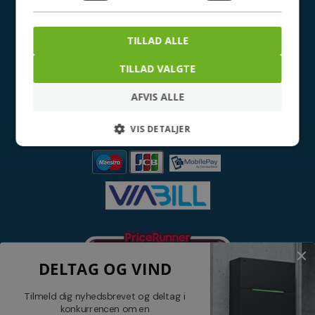
NETSALG EL & VVS APS
Søndergårdsvej 44
4640 Faxe
Danmark
TILLAD ALLE
Tel.: 70 200 049
Cvr nr. 26117275
TILLAD VALGTE
E-mail: info@elvvs.dk
AFVIS ALLE
VIS DETALJER
DELTAG OG VIND
Tilmeld dig nyhedsbrevet og deltag i
konkurrencen om en