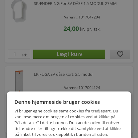
SPÆNDERING For SV DÅSE 1,5 MODUL 27MM
Varenr.: 1017047204
24,00
kr.
pr. stk.
favorite
stk.
LK FUGA SV dåse kort, 2,5 modul
Varenr.: 1017004124
74,00
kr.
pr. stk.
Denne hjemmeside bruger cookies
Vi bruger egne cookies samt cookies fra tredjepart. Du
kan læse mere om brugen af cookies ved at klikke på
”Vis detaljer” i dette banner. Du kan desuden til enhver
favorite
stk.
tid ændre eller tilbagetrække dit samtykke ved at klikke
på linket til vores cookiepolitik i bunden af siden.