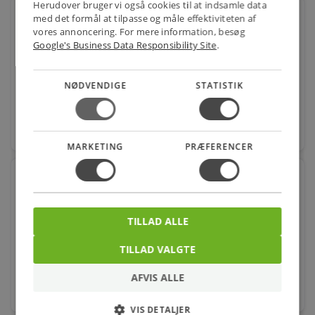
Herudover bruger vi også cookies til at indsamle data
LK FUGA SV dåse lang, 4,5 modul
med det formål at tilpasse og måle effektiviteten af
vores annoncering. For mere information, besøg
Google's Business Data Responsibility Site
.
Varenr.: 1017004137
124,00
kr.
pr. stk.
NØDVENDIGE
STATISTIK
favorite
stk.
MARKETING
PRÆFERENCER
LÆGTEBESLAG F/SV DÅSE
Varenr.: 1017004182
TILLAD ALLE
16,00
kr.
pr. stk.
TILLAD VALGTE
AFVIS ALLE
favorite
stk.
VIS DETALJER