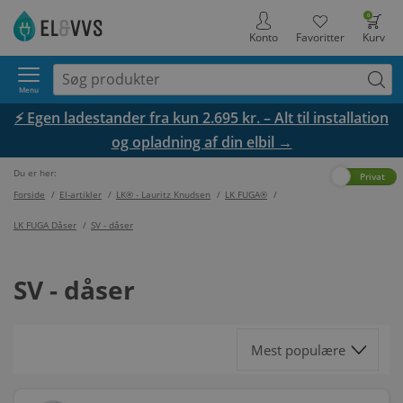
0
Konto
Favoritter
Kurv
Menu
⚡ Egen ladestander fra kun 2.695 kr. – Alt til installation
og opladning af din elbil →
Du er her:
Erhverv
Privat
Forside
/
El-artikler
/
LK® - Lauritz Knudsen
/
LK FUGA®
/
LK FUGA Dåser
/
SV - dåser
SV - dåser