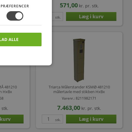
571,00
stk.
kr.
pr. stk.
PRÆFERENCER
stk.
LAD ALLE
MÅ 481210
Triarca Målerstander KSMØ 481210
en HxBx
målertavle med stikben HxBx
168
Varenr.: 8211982171
7.463,00
 stk.
kr.
pr. stk.
stk.