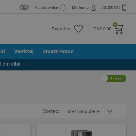
Kundeservice
Min konto
70 200 049
0
Favoritter
DKK
0,00
tid
Værktøj
Smart Home
f din elbil →
Erhverv
Privat
Sorted: