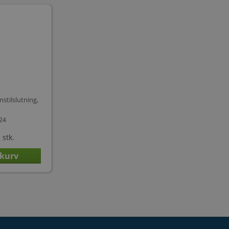
stilslutning,
424
 stk.