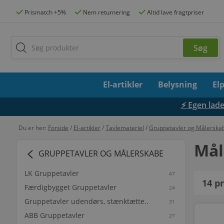
Prismatch +5%
Nem returnering
Altid lave fragtpriser
El-artikler
Belysning
El
⚡ Egen lades
Du er her:
Forside
/
El-artikler
/
Tavlemateriel
/
Gruppetavler og Målerska
Mål
GRUPPETAVLER OG MÅLERSKABE
LK Gruppetavler
47
14
pr
Færdigbygget Gruppetavler
24
Gruppetavler udendørs, stænktætte..
31
ABB Gruppetavler
27