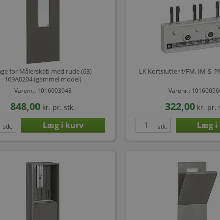
åge for Målerskab med rude (63)
LK Kortslutter f/FM, IM-S, 
169A0204 (gammel model)
Varenr.: 1016003948
Varenr.: 1016005
848,00
322,00
kr.
pr. stk.
kr.
pr. 
stk.
stk.