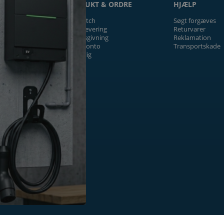
ON
PRODUKT & ORDRE
HJÆLP
Prismatch
Søgt forgæves
Fragt/levering
Returvarer
Tilbudsgivning
Reklamation
Firmakonto
Transportskade
Offentlig
ger
k