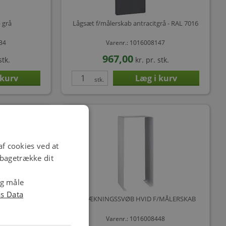
 grå
Lågsæt f/målerskab antracitgrå - RAL 7016
134
Varenr.: 1016008147
967,00
stk.
kr.
pr. stk.
stk.
f cookies ved at
ilbagetrække dit
og måle
ss Data
/MÅLERSKAB
AFDÆKNINGSSVØB HVID F/MÅLERSKAB
435
Varenr.: 1016008448