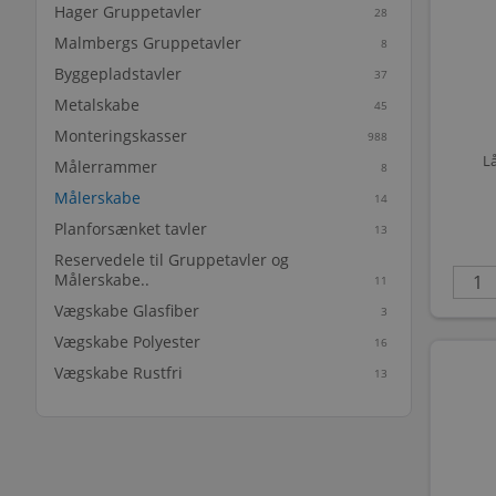
Hager Gruppetavler
28
Malmbergs Gruppetavler
8
Byggepladstavler
37
Metalskabe
45
Monteringskasser
988
L
Målerrammer
8
Målerskabe
14
Planforsænket tavler
13
Reservedele til Gruppetavler og
Målerskabe..
11
Vægskabe Glasfiber
3
Vægskabe Polyester
16
Vægskabe Rustfri
13