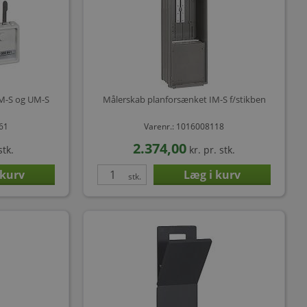
PM-S og UM-S
Målerskab planforsænket IM-S f/stikben
661
Varenr.: 1016008118
2.374,00
stk.
kr.
pr. stk.
stk.