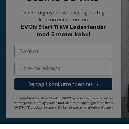
KONTAKT
INFORMATI
NETSALG EL & VVS APS
Blog
Tilmeld dig nyhedsbrevet og deltag i
Søndergårdsvej 44
Cookies
konkurrencen om en
4640 Faxe
Kundeservice
EVON Start 11 kW Ladestander
Danmark
Åbningstider
Tel.: 70 200 049
Hvem er vi ?
med 5 meter kabel
Cvr nr. 26117275
Vilkår
E-mail: info@elvvs.dk
Bankoplysnin
Privatlivspoliti
Deltag i konkurrencen nu →
Du vil automatisk blive tilmeldt El&VVS' nyhedsbrev, hvor du bl.a. vil
modtage mails om nyheder, tilbud, inspiration og meget mere inden
for
El&VVS'
produktsortiment. Du kan til enhver tid afmelde dig igen.