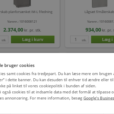
skab planforsænket IM-L f/ledning
Lågsæt f/målerskab
Varenr.: 1016008121
Varenr.: 1016008
2.374,00
934,00
kr.
pr. stk.
kr.
pr. 
stk.
stk.
e bruger cookies
ies samt cookies fra tredjepart. Du kan læse mere om brugen a
jer” i dette banner. Du kan desuden til enhver tid ændre eller t
ke på linket til vores cookiepolitik i bunden af siden.
 også cookies til at indsamle data med det formål at tilpasse 
ores annoncering. For mere information, besøg
Google's Busine
Lågsæt f/målerskab hvid
AFDÆKNINGSSVØB GRÅ F
Varenr.: 1016008176
Varenr.: 1016008