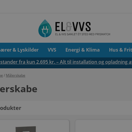
pærer & Lyskilder
VVS
Energi & Klima
Hus & Fri
tander fra kun 2.695 kr. – Alt til installation og opladning a
be
/
Målerskabe
erskabe
odukter