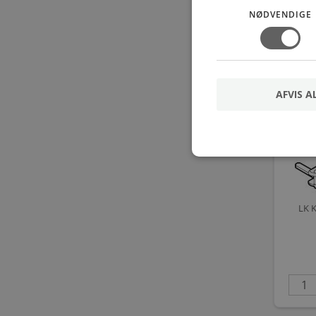
NØDVENDIGE
AFVIS A
LK 