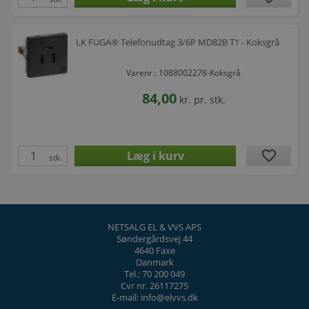
LK FUGA® Telefonudtag 3/6P MD82B T1 - Koksgrå
Varenr.: 1088002278-Koksgrå
84,00
kr.
pr. stk.
favorite
stk.
NETSALG EL & VVS APS
Søndergårdsvej 44
4640 Faxe
Danmark
Tel.: 70 200 049
Cvr nr. 26117275
E-mail: info@elvvs.dk