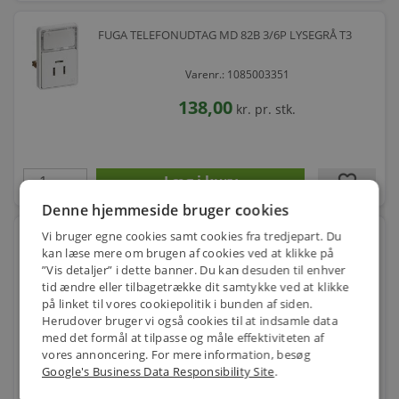
FUGA TELEFONUDTAG MD 82B 3/6P LYSEGRÅ T3
Varenr.: 1085003351
138,00
kr.
pr. stk.
favorite
stk.
Denne hjemmeside bruger cookies
Vi bruger egne cookies samt cookies fra tredjepart. Du
TELEFONUDTAG 3P LYSEGRÅ T1 UDVENDIG
kan læse mere om brugen af cookies ved at klikke på
”Vis detaljer” i dette banner. Du kan desuden til enhver
Varenr.: 1085003364
tid ændre eller tilbagetrække dit samtykke ved at klikke
på linket til vores cookiepolitik i bunden af siden.
120,00
kr.
pr. stk.
Herudover bruger vi også cookies til at indsamle data
med det formål at tilpasse og måle effektiviteten af
vores annoncering. For mere information, besøg
Google's Business Data Responsibility Site
.
favorite
stk.