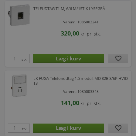
TELEUDTAG T1 MJ 6/6 M/1STIK LYSEGRÅ
Varenr.: 1085003241
320,00
kr.
pr. stk.
favorite
stk.
LK FUGA Telefonudtag 1,5 modul, MD 82B 3/6P HVID
T3
Varenr.: 1085003348
141,00
kr.
pr. stk.
favorite
stk.