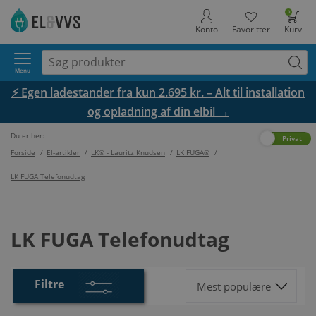
0
Konto
Favoritter
Kurv
Menu
⚡ Egen ladestander fra kun 2.695 kr. – Alt til installation
og opladning af din elbil →
Du er her:
Erhverv
Privat
Forside
/
El-artikler
/
LK® - Lauritz Knudsen
/
LK FUGA®
/
LK FUGA Telefonudtag
LK FUGA Telefonudtag
Filtre