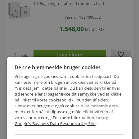
LK Fuga hygrostat med rumføler, hvid
Varenr.: 1024000632
1.548,00
kr.
pr. stk.
favorite
stk.
Denne hjemmeside bruger cookies
FUGA HYGROSTAT M/RUMFØLER KOKSGRÅ
Vi bruger egne cookies samt cookies fra tredjepart. Du
kan læse mere om brugen af cookies ved at klikke på
”Vis detaljer” i dette banner. Du kan desuden til enhver
Varenr.: 1024000645
tid ændre eller tilbagetrække dit samtykke ved at klikke
2.302,00
på linket til vores cookiepolitik i bunden af siden.
kr.
pr. stk.
Herudover bruger vi også cookies til at indsamle data
med det formål at tilpasse og måle effektiviteten af
vores annoncering. For mere information, besøg
Google's Business Data Responsibility Site
.
favorite
stk.