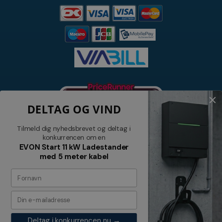
DELTAG OG VIND
Tilmeld dig nyhedsbrevet og deltag i
konkurrencen om en
EVON Start 11 kW Ladestander
med 5 meter kabel
Nyhedsbrev
Tilmeld dig vores nyhedsbrev og
modtag relevante tilbud og nyheder
Deltag i konkurrencen nu →