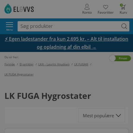
0
Konto
Favoritter
Kurv
Menu
⚡ Egen ladestander fra kun 2.695 kr. – Alt til installation
og opladning af din elbil →
Du er her:
Erhverv
Privat
Forside
/
El-artikler
/
LK® - Lauritz Knudsen
/
LK FUGA®
/
LK FUGA Hygrostater
LK FUGA Hygrostater