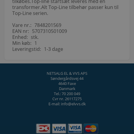
tilkøbes.Top-line startsæt leveres med en
transformer.Alt Top-Line tilbehør passer kun til
Top-Line serien.
Vare nr.:
7848201569
EAN nr:
5707310501009
Enhed:
stk.
Min køb:
1
Leveringstid:
1-3 dage
NETSALG EL & VVS APS
Søndergårdsvej 44
4640 Faxe
Danmark
Tel.: 70 200 049
Cvr nr. 26117275
E-mail: info@elvvs.dk