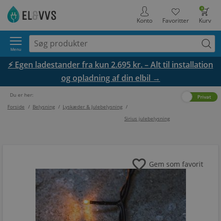
0
Konto
Favoritter
Kurv
Menu
⚡ Egen ladestander fra kun 2.695 kr. – Alt til installation
og opladning af din elbil →
Du er her:
Erhverv
Privat
Forside
/
Belysning
/
Lyskæder & Julebelysning
/
Sirius julebelysning
favorite
Gem som favorit