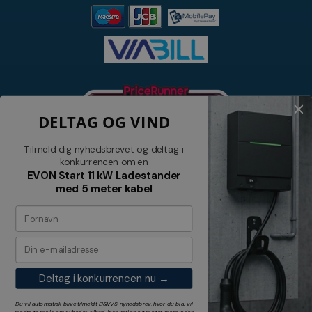
DELTAG OG VIND
Tilmeld dig nyhedsbrevet og deltag i
konkurrencen om en
EVON Start 11 kW Ladestander
med 5 meter kabel
Nyhedsbrev
Tilmeld dig vores nyhedsbrev og
modtag relevante tilbud og nyheder
Deltag i konkurrencen nu →
Tilmeld
Du vil automatisk blive tilmeldt El&VVS' nyhedsbrev, hvor du bl.a. vil