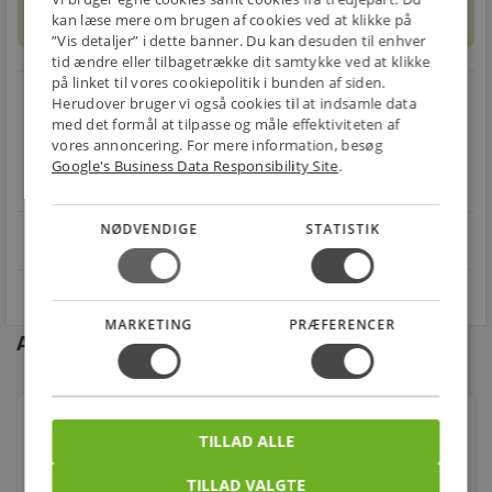
sell
info
Prismatch
kan læse mere om brugen af cookies ved at klikke på
”Vis detaljer” i dette banner. Du kan desuden til enhver
tid ændre eller tilbagetrække dit samtykke ved at klikke
på linket til vores cookiepolitik i bunden af siden.
local_shipping
restart_alt
Herudover bruger vi også cookies til at indsamle data
med det formål at tilpasse og måle effektiviteten af
E-MÆRKET
BILLIG
30 DAGES
vores annoncering. For mere information, besøg
Handle trygt hos
FRAGT
RETUR
Google's Business Data Responsibility Site
.
os
Fra 49,00 kr.
Nem returnering
NØDVENDIGE
STATISTIK
star
4.1 på Trustpilot 11,691 anmeldelser
open_in_new
MARKETING
PRÆFERENCER
Andre kunder købte også
Sirius 50902 - 2-Vejs Splitter Top-Line 30cm, Sort
TILLAD ALLE
Varenr.: 7848201514
TILLAD VALGTE