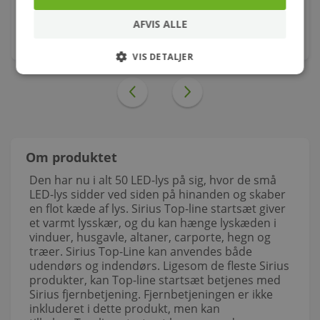
52,00
kr.
AFVIS ALLE
stk.
VIS DETALJER
Om produktet
Den har nu i alt 50 LED-lys på sig, hvor de små
LED-lys sidder ved siden på hinanden og skaber
en flot kæde af lys. Sirius Top-line startsæt giver
et varmt lysskær, og du kan hænge lyskæden i
vinduer, husgavle, altaner, carporte, hegn og
træer. Sirius Top-Line kan anvendes både
udendørs og indendørs. Ligesom de fleste Sirius
produkter, kan Top-line startsæt betjenes med
Sirius fjernbetjening. Fjernbetjeningen er ikke
inkluderet i dette produkt, men kan