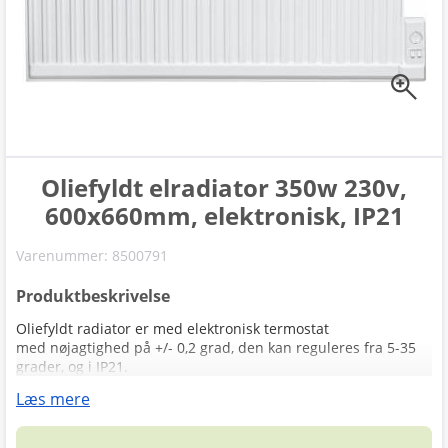
zoom_in
Oliefyldt elradiator 350w 230v,
600x660mm, elektronisk, IP21
Varenummer:
8500791
Produktbeskrivelse
Oliefyldt radiator er med elektronisk termostat
med nøjagtighed på +/- 0,2 grad, den kan reguleres fra 5-35
grader, og i IP21.
Læs mere