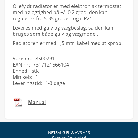
Oliefyldt radiator er med elektronisk termostat
med nøjagtighed på +/- 0,2 grad, den kan
reguleres fra 5-35 grader, og i IP21.
Leveres med gulv og vægbeslag, så den kan
bruges som både gulv og vægmodel.
Radiatoren er med 1,5 mtr. kabel med stikprop.
Vare nr.:
8500791
EAN nr:
7317121566104
Enhed:
stk.
Min køb:
1
Leveringstid:
1-3 dage
Manual
NETSALG EL & VVS APS
Søndergårdsvej 44