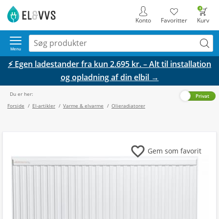
0
Konto
Favoritter
Kurv
Menu
⚡ Egen ladestander fra kun 2.695 kr. – Alt til installation
og opladning af din elbil →
Du er her:
Erhverv
Privat
Forside
/
El-artikler
/
Varme & elvarme
/
Olieradiatorer
favorite
Gem som favorit