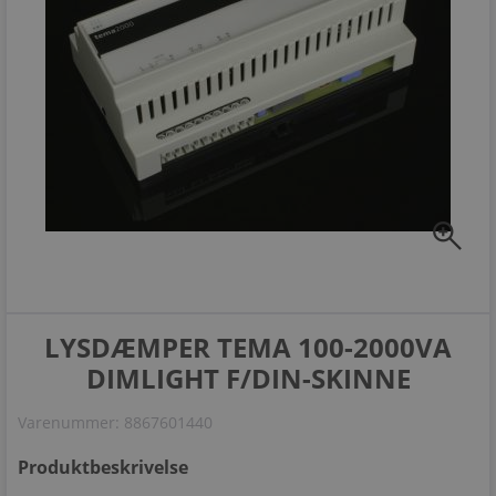
zoom_in
LYSDÆMPER TEMA 100-2000VA
DIMLIGHT F/DIN-SKINNE
Varenummer:
8867601440
Produktbeskrivelse