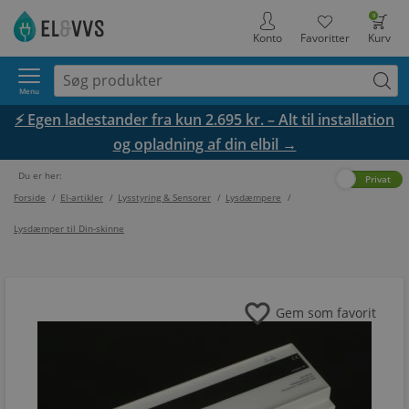
0
Konto
Favoritter
Kurv
Menu
⚡ Egen ladestander fra kun 2.695 kr. – Alt til installation
og opladning af din elbil →
Du er her:
Erhverv
Privat
Forside
/
El-artikler
/
Lysstyring & Sensorer
/
Lysdæmpere
/
Lysdæmper til Din-skinne
favorite
Gem som favorit