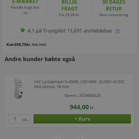
E-MÆRKET
BILLIG
30 DAGES
Handle trygt hos
FRAGT
RETUR
os
Fra 29,00 kr.
Nem returnering
star
4.1 på Trustpilot 11,691 anmeldelser
open_in_new
Andre kunder købte også
IHC Lysdæmper 0-400W, LED 60W , 8-230V AC/DC,
DIN-skinne, 18 mm
Varenr.: 3324000220
944,00
kr.
stk.