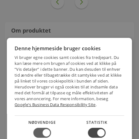
Om produktet
DIMMER 2000 lysdæmper for din-skinne
Denne hjemmeside bruger cookies
DIMMER 2000 er en forkantlysdæmper (tyristor)
Vi bruger egne cookies samt cookies fra tredjepart. Du
og kan belastes med op til 2000VA, hvad enten
kan læse mere om brugen af cookies ved at klikke på
belastningen er 230V glødelys, 230V halogen,
”Vis detaljer” i dette banner. Du kan desuden til enhver
lavvolt halogen forsynet via konventionelle
tid ændre eller tilbagetrække dit samtykke ved at klikke
jernkernetransformatorer eller en kombination
på linket til vores cookiepolitik i bunden af siden.
heraf.
Herudover bruger vi også cookies til at indsamle data
med det formål at tilpasse og måle effektiviteten af
Forkant lysdæmpning er ikke særlig velegnet til
vores annoncering. For mere information, besøg
dæmpning af sparepærer.
Google's Business Data Responsibility Site
.
Funktion & Styring
DIMMER 2000 Lysdæmperen styres via 230V AC
NØDVENDIGE
STATISTIK
trykkontakter eller 8-24V AC/DC (SELV)
svagstrømstryk. DIMMER 2000 kan alternativt