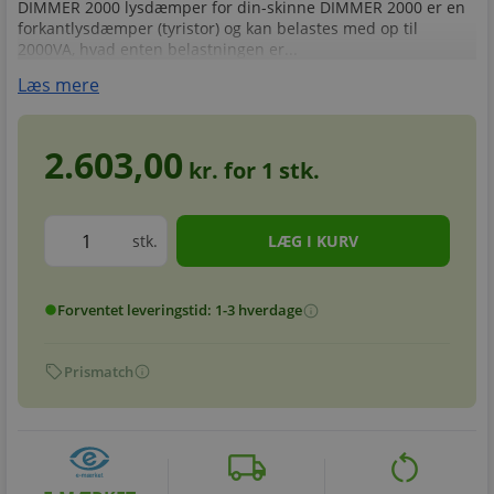
DIMMER 2000 lysdæmper for din-skinne DIMMER 2000 er en
forkantlysdæmper (tyristor) og kan belastes med op til
2000VA, hvad enten belastningen er...
Læs mere
2.603,00
kr. for
1
stk.
stk.
Forventet leveringstid: 1-3 hverdage
info
circle
sell
info
Prismatch
local_shipping
restart_alt