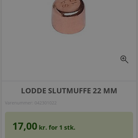
zoom_in
LODDE SLUTMUFFE 22 MM
Varenummer:
042301022
17,00
kr. for
1
stk.