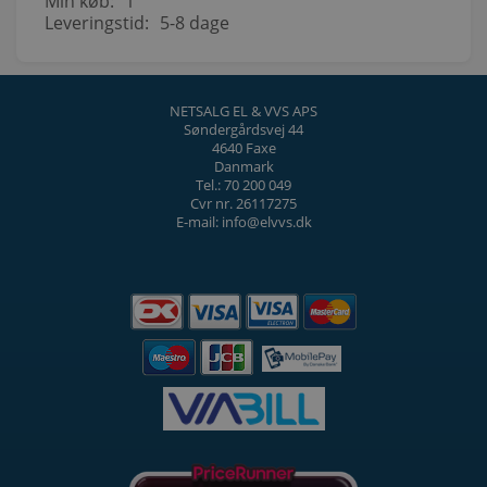
Min køb:
1
Leveringstid:
5-8 dage
NETSALG EL & VVS APS
Søndergårdsvej 44
4640 Faxe
Danmark
Tel.: 70 200 049
Cvr nr. 26117275
E-mail: info@elvvs.dk