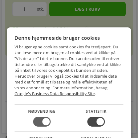
stk.
Forventet leveringstid: 5-8 hverdage
info
circle
Denne hjemmeside bruger cookies
sell
info
Prismatch
Vi bruger egne cookies samt cookies fra tredjepart. Du
kan læse mere om brugen af cookies ved at klikke på
”Vis detaljer” i dette banner. Du kan desuden til enhver
tid ændre eller tilbagetrække dit samtykke ved at klikke
local_shipping
restart_alt
på linket til vores cookiepolitik i bunden af siden.
Herudover bruger vi også cookies til at indsamle data
E-MÆRKET
BILLIG
30 DAGES
med det formål at tilpasse og måle effektiviteten af
Handle trygt hos
vores annoncering. For mere information, besøg
FRAGT
RETUR
os
Google's Business Data Responsibility Site
.
Fra 49,00 kr.
Nem returnering
star
4.1 på Trustpilot 11,691 anmeldelser
open_in_new
NØDVENDIGE
STATISTIK