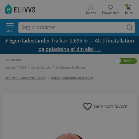
0
Konto
Favoritter
Kurv
Menu
⚡ Egen ladestander fra kun 2.695 kr. – Alt til installation
og opladning af din elbil →
Du er her:
Erhverv
Privat
Forside
/
VVS
/
Rør & Fittings
/
Kobberrør & Fittings
/
Fittings til kobberrør - lodde
/
Kobber slutmuffe til lodning
favorite
Gem som favorit