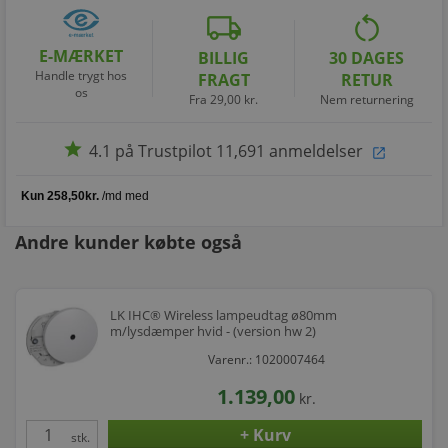
local_shipping
restart_alt
E-MÆRKET
BILLIG
30 DAGES
Handle trygt hos
FRAGT
RETUR
os
Fra 29,00 kr.
Nem returnering
star
4.1 på Trustpilot 11,691 anmeldelser
open_in_new
Andre kunder købte også
LK IHC® Wireless lampeudtag ø80mm
m/lysdæmper hvid - (version hw 2)
Varenr.: 1020007464
1.139,00
kr.
stk.