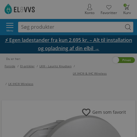
0
Konto
Favoritter
Kurv
Menu
⚡ Egen ladestander fra kun 2.695 kr. – Alt til installation
og opladning af din elbil →
Du er her:
Erhverv
Privat
Forside
/
El-artikler
/
LK® - Lauritz Knudsen
/
LK IHC® & IHC Wireless
/
LK IHC® Wireless
favorite
Gem som favorit