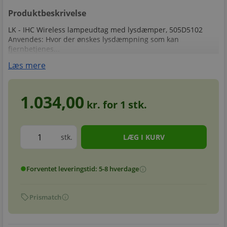
Produktbeskrivelse
LK - IHC Wireless lampeudtag med lysdæmper, 505D5102
Anvendes: Hvor der ønskes lysdæmpning som kan
fjernbetjenes...
Læs mere
1.034,00
kr. for
1
stk.
stk.
Forventet leveringstid: 5-8 hverdage
info
circle
sell
info
Prismatch