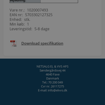
vejledning:
Vare nr.:
1020007493
EAN nr:
5703302127325
Enhed:
stk.
Min køb:
1
Leveringstid:
5-8 dage
Download specifikation
NETSALG EL & VVS APS
Søndergårdsvej 44
4640 Faxe
Danmark
Tel.: 70 200 049
Cvr nr. 26117275
E-mail: info@elvvs.dk