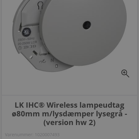
zoom_in
LK IHC® Wireless lampeudtag
ø80mm m/lysdæmper lysegrå -
(version hw 2)
Varenummer:
1020007493