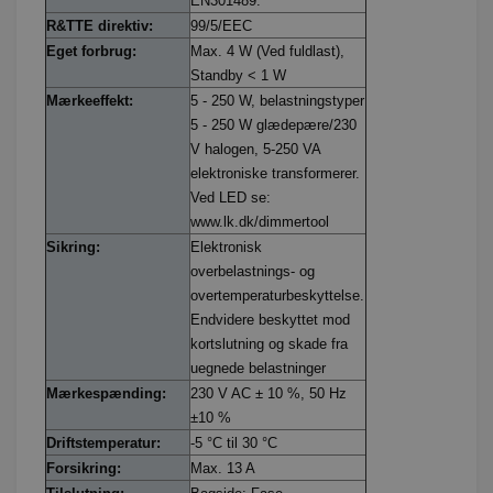
EN301489.
R&TTE direktiv:
99/5/EEC
Eget forbrug:
Max. 4 W (Ved fuldlast),
Standby < 1 W
Mærkeeffekt:
5 - 250 W, belastningstyper
5 - 250 W glædepære/230
V halogen, 5-250 VA
elektroniske transformerer.
Ved LED se:
www.lk.dk/dimmertool
Sikring:
Elektronisk
overbelastnings- og
overtemperaturbeskyttelse.
Endvidere beskyttet mod
kortslutning og skade fra
uegnede belastninger
Mærkespænding:
230 V AC ± 10 %, 50 Hz
±10 %
Driftstemperatur:
-5 °C til 30 °C
Forsikring:
Max. 13 A