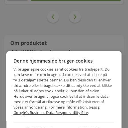
Om produktet
LK - IHC Wireless lampeudtag
med lysdæmper, 505D5102
Denne hjemmeside bruger cookies
Anvendes:
Vi bruger egne cookies samt cookies fra tredjepart. Du
Hvor der ønskes lysdæmpning som kan
kan læse mere om brugen af cookies ved at klikke på
fjernbetjenes trådløst. Lysdæmperen kan ved
”Vis detaljer” i dette banner. Du kan desuden til enhver
tid ændre eller tilbagetrække dit samtykke ved at klikke
hjælp af simpel programmering kobles sammen
på linket til vores cookiepolitik i bunden af siden.
med andre LK IHC Wireless komponenter. Hvis
Herudover bruger vi også cookies til at indsamle data
der ønskes en mere avanceret programmering
med det formål at tilpasse og måle effektiviteten af
kan lysdæmperen kobles til LK IHC controller
vores annoncering. For mere information, besøg
Visual 820B1400. Lysdæmperen er universal, kan
Google's Business Data Responsibility Site
.
dæmpe glødepære og jernkerne- og
elektroniske transformere, dog ikke samtidig.
Lysdæmperen kan endvidere anvendes med