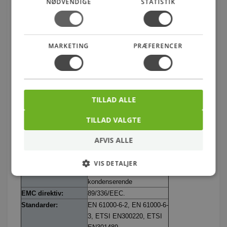
NØDVENDIGE
STATISTIK
dæmpbare LED/CFL sparepære, hvis disse er
egnet til brug med denne lysdæmper.
Lampeudtaget passer på underlag 503R6410,
MARKETING
PRÆFERENCER
samt i loft- og væg dåser dog ikke PL 35/16 mm.
For at få adgang til programmeringsknapperne
og lysdioden skal afdækning afmonteres.
Lysdæmperen er universal og kan dæmpe
glødelamper og både jernkerne-og elektroniske
transformere, dog ikke samtidig. På bagsiden
TILLAD ALLE
findes klemme for mellemledning til andre
passive lampeudtag.
TILLAD VALGTE
AFVIS ALLE
Kapslingsklasse:
IP20
Sendefrekvens:
868 MHz
VIS DETALJER
Luftfugtighed:
20 % - 95 ,% ikke
kondenserende
EMC direktiv:
89/336/EEC.
Standarder:
EN 61000-6-2, EN 61000-6-
3, ETSI EN300220, ETSI