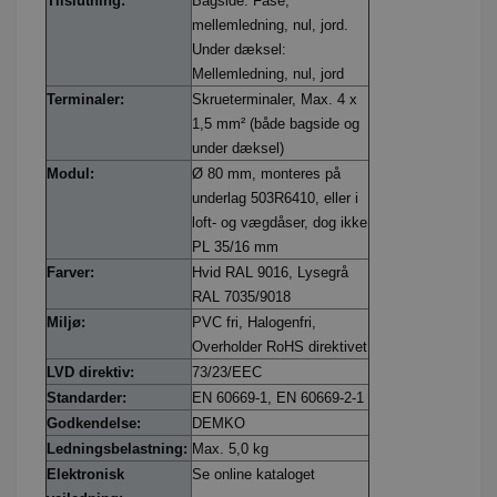
Tilslutning:
Bagside: Fase,
mellemledning, nul, jord.
Under dæksel:
Mellemledning, nul, jord
Terminaler:
Skrueterminaler, Max. 4 x
1,5 mm² (både bagside og
under dæksel)
Modul:
Ø 80 mm, monteres på
underlag 503R6410, eller i
loft- og vægdåser, dog ikke
PL 35/16 mm
Farver:
Hvid RAL 9016, Lysegrå
RAL 7035/9018
Miljø:
PVC fri, Halogenfri,
Overholder RoHS direktivet
LVD direktiv:
73/23/EEC
Standarder:
EN 60669-1, EN 60669-2-1
Godkendelse:
DEMKO
Ledningsbelastning:
Max. 5,0 kg
Elektronisk
Se online kataloget