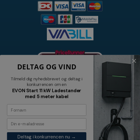
DELTAG OG VIND
Tilmeld dig nyhedsbrevet og deltag i
konkurrencen om en
EVON Start 11 kW Ladestander
med 5 meter kabel
Nyhedsbrev
Tilmeld dig vores nyhedsbrev og
modtag relevante tilbud og nyheder
Deltag i konkurrencen nu →