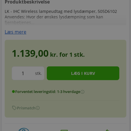
Produktbeskrivelse
LK - IHC Wireless lampeudtag med lysdæmper, 505D6102
Anvendes: Hvor der ønskes lysdæmpning som kan
fjernbetjenes...
Læs mere
1.139,00
kr. for
1
stk.
stk.
Forventet leveringstid: 1-3 hverdage
info
circle
sell
info
Prismatch