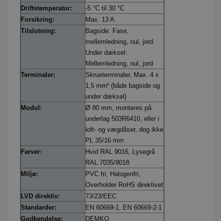
Driftstemperatur:
-5 °C til 30 °C
Forsikring:
Max. 13 A
Tilslutning:
Bagside: Fase,
mellemledning, nul, jord.
Under dæksel:
Mellemledning, nul, jord
Terminaler:
Skrueterminaler, Max. 4 x
1,5 mm² (både bagside og
under dæksel)
Modul:
Ø 80 mm, monteres på
underlag 503R6410, eller i
loft- og vægdåser, dog ikke
PL 35/16 mm
Farver:
Hvid RAL 9016, Lysegrå
RAL 7035/9018
Miljø:
PVC fri, Halogenfri,
Overholder RoHS direktivet
LVD direktiv:
73/23/EEC
Standarder:
EN 60669-1, EN 60669-2-1
Godkendelse:
DEMKO