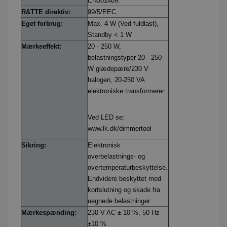
EN301489.
R&TTE direktiv:
99/5/EEC
Eget forbrug:
Max. 4 W (Ved fuldlast),
Standby < 1 W
Mærkeeffekt:
20 - 250 W,
belastningstyper 20 - 250
W glædepære/230 V
halogen, 20-250 VA
elektroniske transformerer.
Ved LED se:
www.lk.dk/dimmertool
Sikring:
Elektronisk
overbelastnings- og
overtemperaturbeskyttelse.
Endvidere beskyttet mod
kortslutning og skade fra
uegnede belastninger
Mærkespænding:
230 V AC ± 10 %, 50 Hz
±10 %