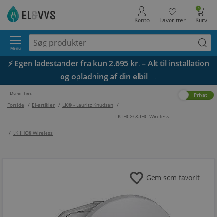
0
Konto
Favoritter
Kurv
Menu
⚡ Egen ladestander fra kun 2.695 kr. – Alt til installation
og opladning af din elbil →
Du er her:
Erhverv
Privat
Forside
/
El-artikler
/
LK® - Lauritz Knudsen
/
LK IHC® & IHC Wireless
/
LK IHC® Wireless
favorite
Gem som favorit