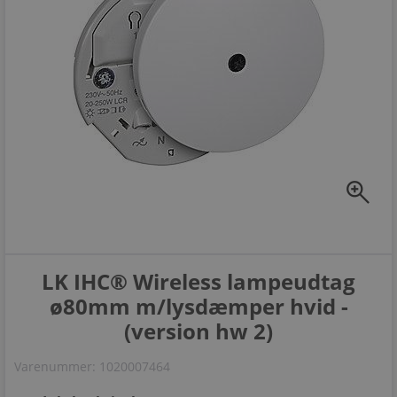
zoom_in
LK IHC® Wireless lampeudtag
ø80mm m/lysdæmper hvid -
(version hw 2)
Varenummer:
1020007464