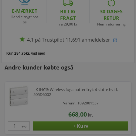
local_shipping
restart_alt
E-MÆRKET
BILLIG
30 DAGES
Handle trygt hos
FRAGT
RETUR
os
Fra 29,00 kr.
Nem returnering
star
4.1 på Trustpilot 11,691 anmeldelser
open_in_new
Andre kunder købte også
LK IHC® Wireless fuga batteritryk 4 slutte hvid,
505D6002
Varenr.: 1092001537
668,00
kr.
stk.