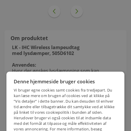
Om produktet
LK - IHC Wireless lampeudtag
med lysdæmper, 505D6102
Anvendes:
Hvor der ønskes lysdæmpning som kan
fjernbetjenes trådløst. Lysdæmperen kan ved
Denne hjemmeside bruger cookies
hjælp af simpel programmering kobles sammen
med andre LK IHC Wireless komponenter. Hvis
Vi bruger egne cookies samt cookies fra tredjepart. Du
der ønskes en mere avanceret programmering
kan læse mere om brugen af cookies ved at klikke på
kan lysdæmperen kobles til LK IHC controller
”Vis detaljer” i dette banner. Du kan desuden til enhver
Visual 820B1400. Lysdæmperen er universal, kan
tid ændre eller tilbagetrække dit samtykke ved at klikke
dæmpe glødepære og jernkerne- og
på linket til vores cookiepolitik i bunden af siden.
elektroniske transformere, dog ikke samtidig.
Herudover bruger vi også cookies til at indsamle data
med det formål at tilpasse og måle effektiviteten af
Lysdæmperen kan endvidere anvendes med
vores annoncering. For mere information, besøg