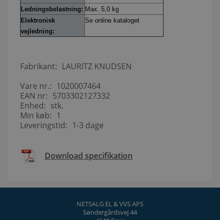
Ledningsbelastning:
Max. 5,0 kg
Elektronisk
Se online kataloget
vejledning:
Fabrikant:
LAURITZ KNUDSEN
Vare nr.:
1020007464
EAN nr:
5703302127332
Enhed:
stk.
Min køb:
1
Leveringstid:
1-3 dage
Download specifikation
NETSALG EL & VVS APS
Søndergårdsvej 44