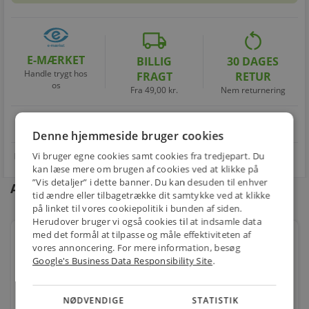
local_shipping
restart_alt
E-MÆRKET
BILLIG
30 DAGES
Handle trygt hos
FRAGT
RETUR
os
Fra 49,00 kr.
Nem returnering
star
4.1 på Trustpilot 11,691 anmeldelser
open_in_new
Denne hjemmeside bruger cookies
Vi bruger egne cookies samt cookies fra tredjepart. Du
kan læse mere om brugen af cookies ved at klikke på
”Vis detaljer” i dette banner. Du kan desuden til enhver
Andre kunder købte også
tid ændre eller tilbagetrække dit samtykke ved at klikke
på linket til vores cookiepolitik i bunden af siden.
Herudover bruger vi også cookies til at indsamle data
med det formål at tilpasse og måle effektiviteten af
FUGA® Softline Ramme 63 1,5 modul, stålmetallic
vores annoncering. For mere information, besøg
Google's Business Data Responsibility Site
.
Varenr.: 1017039526
73,00
kr.
NØDVENDIGE
STATISTIK