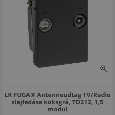
zoom_in
LK FUGA® Antenneudtag TV/Radio
sløjfedåse koksgrå, TD212, 1,5
modul