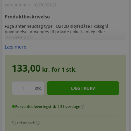
Varenummer:
1087005153
Produktbeskrivelse
Fuga antenneudtag type TD212D sløjfedåse i koksgrå.
Anvendelse: Anvendes til private enkelt anlæg eller
renovering af...
Læs mere
133,00
kr. for
1
stk.
stk.
Forventet leveringstid: 1-3 hverdage
info
circle
sell
info
Prismatch