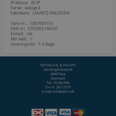
IP klasse:
20 IP
Farve:
koksgrå
Fabrikant:
LAURITZ KNUDSEN
Vare nr.:
1087005153
EAN nr:
5703302146531
Enhed:
stk.
Min køb:
1
Leveringstid:
1-3 dage
NETSALG EL & VVS APS
Søndergårdsvej 44
4640 Faxe
Danmark
Tel.: 70 200 049
Cvr nr. 26117275
E-mail: info@elvvs.dk