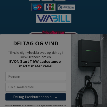
DELTAG OG VIND
Tilmeld dig nyhedsbrevet og deltag i
konkurrencen om en
EVON Start 11 kW Ladestander
med 5 meter kabel
Nyhedsbrev
Tilmeld dig vores nyhedsbrev og
modtag relevante tilbud og nyheder
Deltag i konkurrencen nu →
Tilmeld
Du vil automatisk blive tilmeldt El&VVS' nyhedsbrev, hvor du bl.a. vil