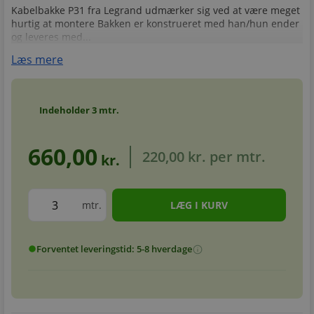
Kabelbakke P31 fra Legrand udmærker sig ved at være meget
hurtig at montere Bakken er konstrueret med han/hun ender
og leveres med...
Læs mere
Indeholder
3
mtr.
660,00
220,00 kr.
per mtr.
kr.
mtr.
Forventet leveringstid: 5-8 hverdage
info
circle