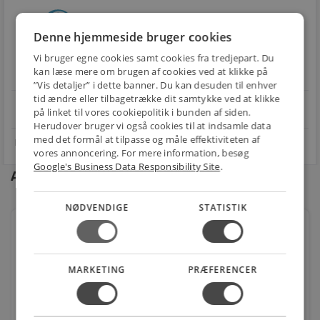
local_shipping
restart_alt
Denne hjemmeside bruger cookies
E-MÆRKET
BILLIG
30 DAGES
Handle trygt hos
Vi bruger egne cookies samt cookies fra tredjepart. Du
FRAGT
RETUR
os
kan læse mere om brugen af cookies ved at klikke på
Fra 49,00 kr.
Nem returnering
”Vis detaljer” i dette banner. Du kan desuden til enhver
tid ændre eller tilbagetrække dit samtykke ved at klikke
star
4.1 på Trustpilot 11,691 anmeldelser
open_in_new
på linket til vores cookiepolitik i bunden af siden.
Herudover bruger vi også cookies til at indsamle data
med det formål at tilpasse og måle effektiviteten af
vores annoncering. For mere information, besøg
Google's Business Data Responsibility Site
.
Andre kunder købte også
NØDVENDIGE
STATISTIK
Legrand Hjørnestykke P31 60x300mm, galvaniseret
Varenr.: 8737060700
MARKETING
PRÆFERENCER
214,00
kr.
stk.