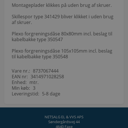
Montageplader klikkes på uden brug af skruer.
Skillespor type 341429 bliver klikket i uden brug
af skruer.
Plexo forgreningsdåse 80x80mm incl. beslag til
kabelbakke type 350547
Plexo forgreningsdåse 105x105mm incl. beslag
til kabelbakke type 350548
Vare nr.:
8737067444
EAN nr:
3414971028258
Enhed:
mtr.
Min køb:
3
Leveringstid:
5-8 dage
NETSALG EL & VVS APS
Søndergårdsvej 44
4640 Faxe