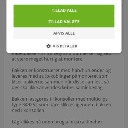
TILLAD ALLE
TILLAD VALGTE
AFVIS ALLE
Om produktet
VIS DETALJER
Kabelbakke P31 fra Legrand udmærker sig ved
at være meget hurtig at montere
Bakken er konstrueret med han/hun ender og
leveres med auto-koblinger påmonteret som
låser bakkerne sammen når disse samles , så
der skal ikke anvendes/købes samlebeslag.
Bakken fastgøres til konsoller med multiclips
type 349252 som bare klikkes igennem bakken
ned i konsollen.
Låg klikkes på uden brug af ekstra tilbehør.