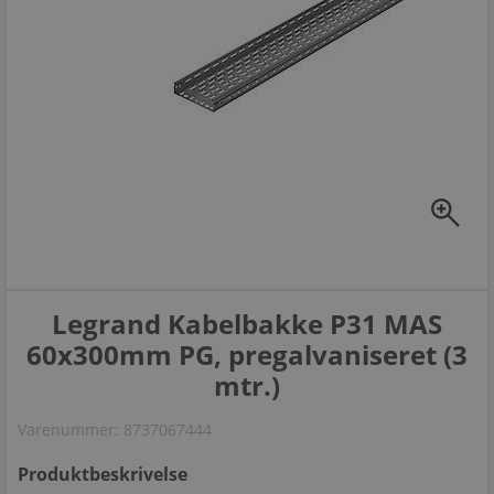
zoom_in
Legrand Kabelbakke P31 MAS
60x300mm PG, pregalvaniseret (3
mtr.)
Varenummer:
8737067444
Produktbeskrivelse