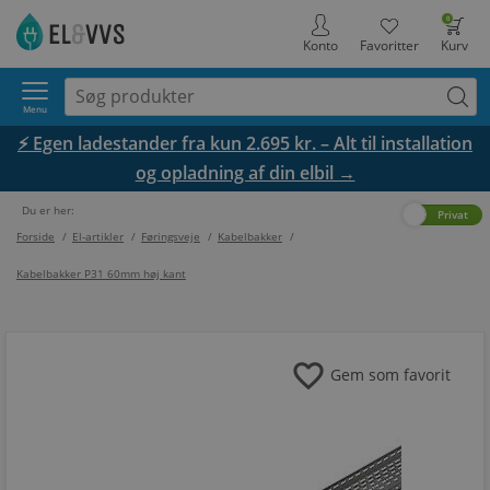
0
Konto
Favoritter
Kurv
Menu
⚡ Egen ladestander fra kun 2.695 kr. – Alt til installation
og opladning af din elbil →
Du er her:
Erhverv
Privat
Forside
/
El-artikler
/
Føringsveje
/
Kabelbakker
/
Kabelbakker P31 60mm høj kant
favorite
Gem som favorit