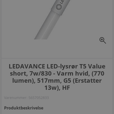
zoom_in
LEDAVANCE LED-lysrør T5 Value
short, 7w/830 - Varm hvid, (770
lumen), 517mm, G5 (Erstatter
13w), HF
Varenummer:
5657052833
Produktbeskrivelse