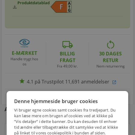
Produktdatablad
download
local_shipping
restart_alt
E-MÆRKET
BILLIG
30 DAGES
Handle trygt hos
FRAGT
RETUR
os
Fra 49,00 kr.
Nem returnering
star
4.1 på Trustpilot 11,691 anmeldelser
open_in_new
Denne hjemmeside bruger cookies
Andre kunder købte også
Vi bruger egne cookies samt cookies fra tredjepart. Du
kan læse mere om brugen af cookies ved at klikke på
”Vis detaljer” i dette banner. Du kan desuden til enhver
tid ændre eller tilbagetrække dit samtykke ved at klikke
T5 lysstofrør Mini 8w/827 - Varm hvid, G5, varm hvid,
på linket til vores cookiepolitik i bunden af siden.