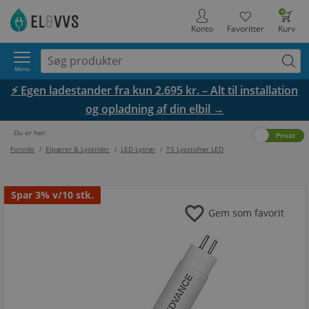
0
Konto
Favoritter
Kurv
Menu
⚡ Egen ladestander fra kun 2.695 kr. – Alt til installation
og opladning af din elbil →
Du er her:
Erhverv
Privat
Forside
/
Elpærer & Lyskilder
/
LED Lysrør
/
T5 Lysstofrør LED
Spar
3%
v/10 stk.
favorite
Gem som favorit