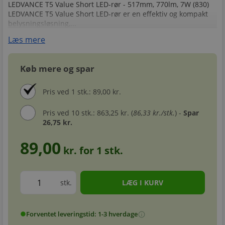
LEDVANCE T5 Value Short LED-rør - 517mm, 770lm, 7W (830)
LEDVANCE T5 Value Short LED-rør er en effektiv og kompakt
belysningsløsning,...
Læs mere
Køb mere og spar
Pris ved 1 stk.: 89,00 kr.
Pris ved 10 stk.: 863,25 kr. (
86,33 kr./stk.
) -
Spar
26,75 kr.
89,00
kr. for
1
stk.
stk.
Forventet leveringstid: 1-3 hverdage
info
circle