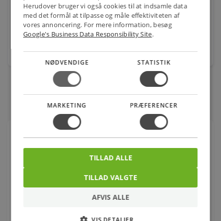
ø16x288mm ( Som Philips TL & Osram Lumilux)
Herudover bruger vi også cookies til at indsamle data
med det formål at tilpasse og måle effektiviteten af
Varenr.: 5651800418
vores annoncering. For mere information, besøg
Spar
5%
108,00
Google's Business Data Responsibility Site
.
kr.
stk.
NØDVENDIGE
STATISTIK
MARKETING
PRÆFERENCER
Om produktet
LEDVANCE T5 Value Short LED-rør - 517mm,
TILLAD ALLE
770lm, 7W (830)
LEDVANCE T5 Value Short LED-rør er en effektiv
TILLAD VALGTE
og kompakt belysningsløsning, perfekt til en
række applikationer i både kommercielle og
AFVIS ALLE
private rum. Med en længde på 517 mm og en
lysstyrke på 770 lumen tilbyder dette LED-rør en
VIS DETALJER