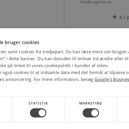
Handle trygt hos os
star
4.1 
e bruger cookies
ies samt cookies fra tredjepart. Du kan læse mere om brugen a
jer” i dette banner. Du kan desuden til enhver tid ændre eller t
ke på linket til vores cookiepolitik i bunden af siden.
 også cookies til at indsamle data med det formål at tilpasse 
ores annoncering. For mere information, besøg
Google's Busine
STATISTIK
MARKETING
Osram G9 led 5 pak 430
Messing nippelmuffe
lumen 4,2w/827 = 37w -
1/2'' - 1/4''