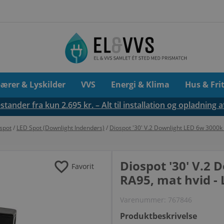
pærer & Lyskilder
VVS
Energi & Klima
Hus & Fri
tander fra kun 2.695 kr. – Alt til installation og opladning a
spot
/
LED Spot (Downlight Indendørs)
/
Diospot '30' V.2 Downlight LED 6w 3000k 
favorite
Diospot '30' V.2
Favorit
RA95, mat hvid - 
Varenummer:
767846
Produktbeskrivelse