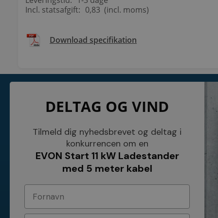
Incl. statsafgift:
0,83 (incl. moms)
Download specifikation
KONTAKT
INFORMATI
DELTAG OG VIND
NETSALG EL & VVS APS
Blog
Søndergårdsvej 44
Cookies
4640 Faxe
Kundeservice
Danmark
Åbningstider
Tilmeld dig nyhedsbrevet og deltag i
Tel.: 70 200 049
Hvem er vi ?
konkurrencen om en
Cvr nr. 26117275
Vilkår
EVON Start 11 kW Ladestander
E-mail: info@elvvs.dk
Bankoplysnin
Privatlivspoliti
med 5 meter kabel