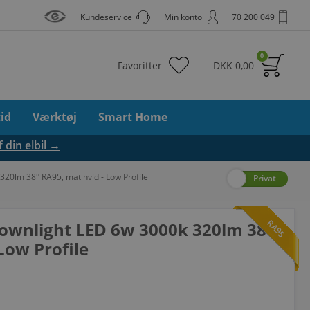
Kundeservice
Min konto
70 200 049
0
Favoritter
DKK
0,00
tid
Værktøj
Smart Home
f din elbil →
320lm 38° RA95, mat hvid - Low Profile
Erhverv
Privat
RA95
 Downlight LED 6w 3000k 320lm 38°
Low Profile