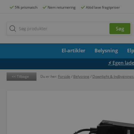
5% prismatch
Nem returnering
Altid lave fragtpriser
El-artikler
Belysning
El
⚡ Egen lades
Tilbage
Du er her:
Forside
/
Belysning
/
Downlight & Indbygnings