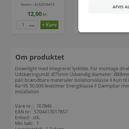
H05V2V2-F - R100
Varenr.: 4232016473
Varenr.: 0435990361
AFVIS A
12,00
1.625,00
kr.
kr.
mtr.
mtr.
Om produktet
Downlight med integreret lyskilde. For montage direk
Udskæringsmål: Ø75mm Udvendig diameter: Ø88mm Hø
på/i brændbare materialer Isolationsklasse II Kun t
Ra>95 30.000 levetimer Energiklasse F Dæmpbar med
installation
Vare nr.:
767846
EAN nr:
5704413017857
Enhed:
stk.
Min køb:
1
Leveringstid:
1-3 dage