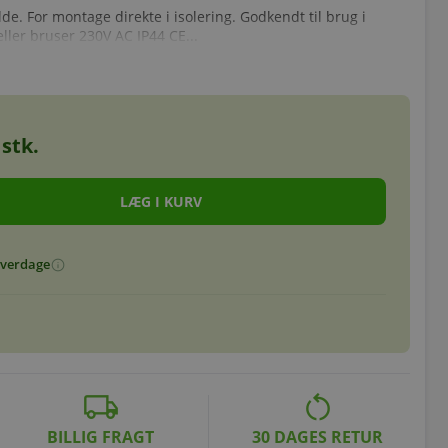
de. For montage direkte i isolering. Godkendt til brug i
ler bruser 230V AC IP44 CE...
stk.
 hverdage
info
local_shipping
restart_alt
BILLIG FRAGT
30 DAGES RETUR