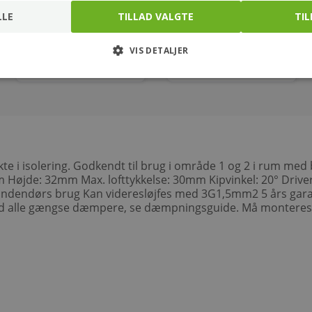
ikke dæmpbar
Varenr.: 5657050754
Varenr.: 048241125
LLE
TILLAD VALGTE
TIL
88,00
10,00
kr.
kr.
VIS DETALJER
pakke.
stk.
te i isolering. Godkendt til brug i område 1 og 2 i rum med
jde: 32mm Max. lofttykkelse: 30mm Kipvinkel: 20° Driver
il indendørs brug Kan videresløjfes med 3G1,5mm2 5 års gar
 alle gængse dæmpere, se dæmpningsguide. Må monteres me