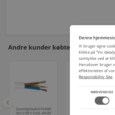
Denne hjemmesid
Andre kunder købte også
Vi bruger egne cook
klikke på ”Vis detal
samtykke ved at klik
Herudover bruger vi
effektiviteten af v
Responsibility Site
.
NØDVENDIGE
Downlightkabel PKAJ90
Downlightkabel
3G1,5 90°C hvid, afmålt
3G1,5mm² sort 90°C