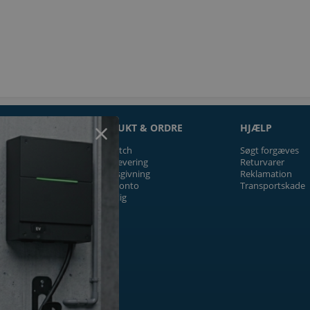
ON
PRODUKT & ORDRE
HJÆLP
Prismatch
Søgt forgæves
Fragt/levering
Returvarer
Tilbudsgivning
Reklamation
Firmakonto
Transportskade
Offentlig
ger
k