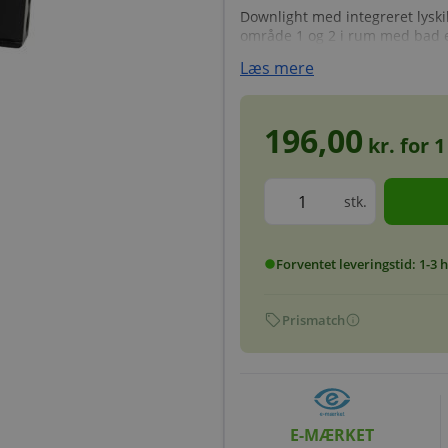
Downlight med integreret lyskil
område 1 og 2 i rum med bad el
Læs mere
196,00
kr. for
1
stk.
Forventet leveringstid: 1-3
circle
sell
info
Prismatch
E-MÆRKET