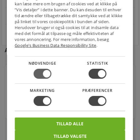
Fra 49,00 kr.
Nem returnering
kan læse mere om brugen af cookies ved at klikke på
”Vis detaljer” i dette banner. Du kan desuden til enhver
star
tid ændre eller tilbagetrække dit samtykke ved at klikke
4.1 på Trustpilot 11,691 anmeldelser
open_in_new
på linket til vores cookiepolitik i bunden af siden.
Herudover bruger vi også cookies til at indsamle data
med det formål at tilpasse og måle effektiviteten af
vores annoncering. For mere information, besøg
Google's Business Data Responsibility Site
.
Andre kunder købte også
NØDVENDIGE
STATISTIK
Downlightkabel PKAJ90 3G1,5 90°C hvid, afmålt
Varenr.: 4232016473
MARKETING
PRÆFERENCER
12,00
kr.
mtr.
TILLAD ALLE
TILLAD VALGTE