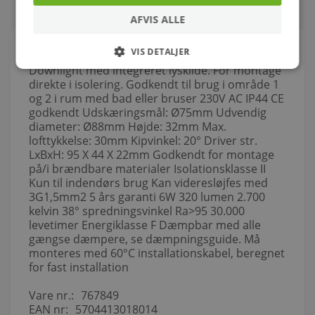
AFVIS ALLE
Om produktet
VIS DETALJER
Downlight med integreret lyskilde. For montage
direkte i isolering. Godkendt til brug i område 1
og 2 i rum med bad eller bruser 230V AC IP44 CE
godkendt Udskæringsmål: Ø75mm Udvendig
diameter: Ø88mm Højde: 32mm Max.
lofttykkelse: 30mm Kipvinkel: 20° Driver str.
LxBxH: 95 X 44 X 22mm Godkendt for montage
på/i brændbare materialer Isolationsklasse II
Kun til indendørs brug Kan videresløjfes med
3G1,5mm2 5 års garanti 6W 320 lumen 2.700
kelvin 38° spredningsvinkel Ra>95 30.000
levetimer Energiklasse F Dæmpbar med alle
gængse dæmpere, se dæmpningsguide. Må
monteres med 60°C installationskabel, beregnet
for fast installation
Vare nr.:
767849
EAN nr:
5704413018014