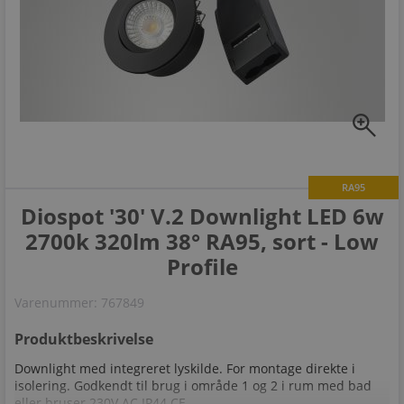
zoom_in
RA95
Diospot '30' V.2 Downlight LED 6w
2700k 320lm 38° RA95, sort - Low
Profile
Varenummer:
767849
Produktbeskrivelse
Downlight med integreret lyskilde. For montage direkte i
isolering. Godkendt til brug i område 1 og 2 i rum med bad
eller bruser 230V AC IP44 CE...