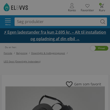
0
Konto
Favoritter
Kurv
Menu
⚡ Egen ladestander fra kun 2.695 kr. – Alt til installation
og opladning af din elbil →
Du er her:
Erhverv
Privat
Forside
/
Belysning
/
Downlight & Indbygningsspot
/
LED Spot (Downlight Indendørs)
favorite
Gem som favorit