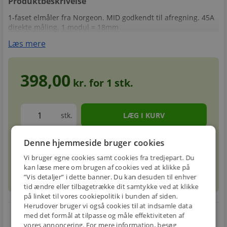
Produktbeskrivelse
1-faset elmåler fra Norgeon. MID godkendt til afregning. 45A
direkte måling. 1 modul = 18mm
Læs mere
398,00
kr. for
1
stk.
stk.
Denne hjemmeside bruger cookies
Forventet leveringstid: 1-3 hverdage
info
circle
Vi bruger egne cookies samt cookies fra tredjepart. Du
kan læse mere om brugen af cookies ved at klikke på
sell
info
Prismatch
”Vis detaljer” i dette banner. Du kan desuden til enhver
tid ændre eller tilbagetrække dit samtykke ved at klikke
på linket til vores cookiepolitik i bunden af siden.
Herudover bruger vi også cookies til at indsamle data
local_shipping
restart_alt
med det formål at tilpasse og måle effektiviteten af
vores annoncering. For mere information, besøg