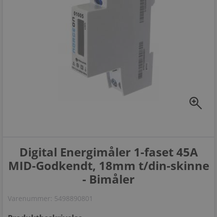
zoom_in
Digital Energimåler 1-faset 45A
MID-Godkendt, 18mm t/din-skinne
- Bimåler
Varenummer:
5498890801