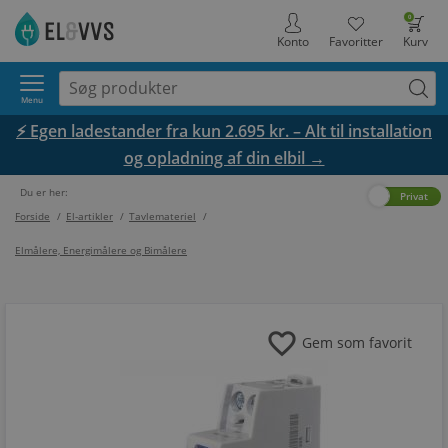
0
Konto
Favoritter
Kurv
Menu
⚡ Egen ladestander fra kun 2.695 kr. – Alt til installation
og opladning af din elbil →
Du er her:
Erhverv
Privat
Forside
/
El-artikler
/
Tavlemateriel
/
Elmålere, Energimålere og Bimålere
favorite
Gem som favorit