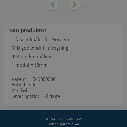
Om produktet
1-faset elmåler fra Norgeon.
MID godkendt til afregning.
45A direkte måling.
1 modul = 18mm
Vare nr.:
5498890801
Enhed:
stk.
Min køb:
1
Leveringstid:
1-3 dage
NETSALG EL & VVS APS
Søndergårdsvej 44