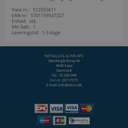
Vare nr.:
512555611
EAN nr:
5701159547327
Enhed:
stk.
Min køb:
1
Leveringstid:
1-3 dage
NETSALG EL & VVS APS
Søndergårdsvej 44
4640 Faxe
Danmark
Tel.: 70 200 049
Cvr nr. 26117275
E-mail: info@elvvs.dk