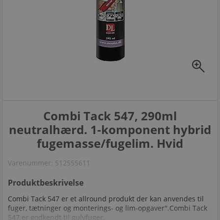
zoom_in
Combi Tack 547, 290ml
neutralhærd. 1-komponent hybrid
fugemasse/fugelim. Hvid
Varenummer:
512555611
Produktbeskrivelse
Combi Tack 547 er et allround produkt der kan anvendes til
fuger, tætninger og monterings- og lim-opgaver''.Combi Tack
547 er godkendt til gulvfuger.