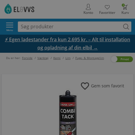
0
Konto
Favoritter
Kurv
Menu
⚡ Egen ladestander fra kun 2.695 kr. – Alt til installation
og opladning af din elbil →
Du er her:
Forside
/
Værktøj
/
Kemi
/
Lim
/
Fuge- & Montagelim
Erhverv
Privat
favorite
Gem som favorit