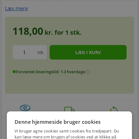
Læs mere
118,00
kr. for
1
stk.
stk.
Forventet leveringstid: 1-3 hverdage
info
circle
local_shipping
restart_alt
E-MÆRKET
BILLIG
30 DAGES
Denne hjemmeside bruger cookies
Handle trygt hos
FRAGT
RETUR
os
Vi bruger egne cookies samt cookies fra tredjepart. Du
Fra 49,00 kr.
Nem returnering
kan læse mere om brugen af cookies ved at klikke på