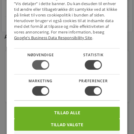
”Vis detaljer” i dette banner. Du kan desuden til enhver
star
4.1 på Trustpilot 11,691 anmeldelser
tid ændre eller tilbagetrække dit samtykke ved at klikke
open_in_new
på linket til vores cookiepolitik i bunden af siden.
Herudover bruger vi også cookies til at indsamle data
med det formål at tilpasse og måle effektiviteten af
vores annoncering. For mere information, besøg
Andre kunder købte også
Google's Business Data Responsibility Site
.
NØDVENDIGE
STATISTIK
Soudal montagelim 290ml Fix all flexi hvid malbar
multifuge/klæber,elastisk op t/20%
Varenr.: 512600003
MARKETING
PRÆFERENCER
90,00
kr.
stk.
TILLAD ALLE
TILLAD VALGTE