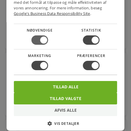
med det formål at tilpasse og måle effektiviteten af
Varenr.: 512316589
vores annoncering. For mere information, besøg
Google's Business Data Responsibility Site
.
280,00
kr.
pr. stk.
NØDVENDIGE
STATISTIK
favorite
stk.
MARKETING
PRÆFERENCER
Loctite lim 401 3gr UN 3334 VÆSKE UNDERLAGT
GÆLDENDE LUFTFAR
Varenr.: 512316700
68,00
kr.
pr. fls.
TILLAD ALLE
TILLAD VALGTE
favorite
fls.
AFVIS ALLE
VIS DETALJER
Loctite lim 401 20gr UN 3334 Væske 9