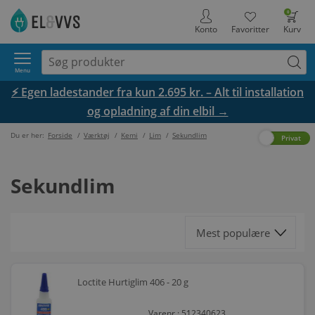
0
Konto
Favoritter
Kurv
Menu
⚡ Egen ladestander fra kun 2.695 kr. – Alt til installation
og opladning af din elbil →
Du er her:
Forside
/
Værktøj
/
Kemi
/
Lim
/
Sekundlim
Erhverv
Privat
Sekundlim
Loctite Hurtiglim 406 - 20 g
Varenr.: 512340623