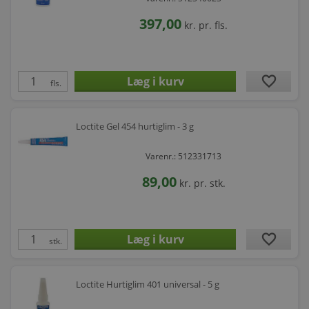
397,00
kr.
pr. fls.
favorite
fls.
Loctite Gel 454 hurtiglim - 3 g
Varenr.: 512331713
89,00
kr.
pr. stk.
favorite
stk.
Loctite Hurtiglim 401 universal - 5 g