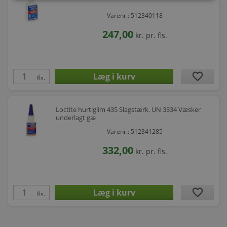
Varenr.: 512340118
247,00
kr.
pr. fls.
favorite
fls.
Loctite hurtiglim 435 Slagstærk, UN 3334 Væsker
underlagt gæ
Varenr.: 512341285
332,00
kr.
pr. fls.
favorite
fls.