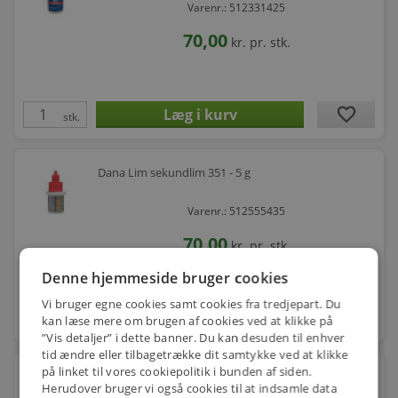
Varenr.: 512331425
70,00
kr.
pr. stk.
favorite
stk.
Dana Lim sekundlim 351 - 5 g
Varenr.: 512555435
70,00
kr.
pr. stk.
Denne hjemmeside bruger cookies
Vi bruger egne cookies samt cookies fra tredjepart. Du
favorite
kan læse mere om brugen af cookies ved at klikke på
stk.
”Vis detaljer” i dette banner. Du kan desuden til enhver
tid ændre eller tilbagetrække dit samtykke ved at klikke
på linket til vores cookiepolitik i bunden af siden.
Loctite gelelim 454 20gr UN 3334 VÆSKE
Herudover bruger vi også cookies til at indsamle data
UNDERLAGT GÆLDENDE LU