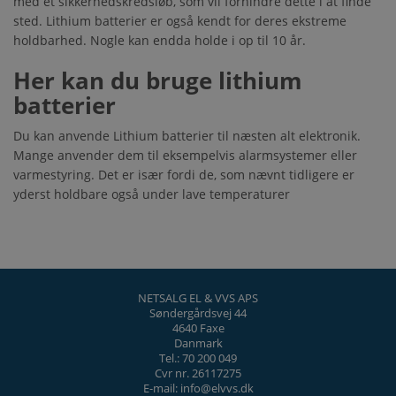
med et sikkerhedskredsløb, som vil forhindre dette i at finde
sted. Lithium batterier er også kendt for deres ekstreme
holdbarhed. Nogle kan endda holde i op til 10 år.
Her kan du bruge lithium
batterier
Du kan anvende Lithium batterier til næsten alt elektronik.
Mange anvender dem til eksempelvis alarmsystemer eller
varmestyring. Det er især fordi de, som nævnt tidligere er
yderst holdbare også under lave temperaturer
NETSALG EL & VVS APS
Søndergårdsvej 44
4640 Faxe
Danmark
Tel.: 70 200 049
Cvr nr. 26117275
E-mail: info@elvvs.dk