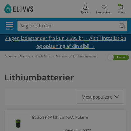
0
Konto
Favoritter
Kurv
Menu
⚡ Egen ladestander fra kun 2.695 kr. – Alt til installation
og opladning af din elbil →
Du er her:
Forside
/
Hus & Fritid
/
Batterier
/
Lithiumbatterier
Erhverv
Privat
Lithiumbatterier
Batteri 3,6V lithium ½AA f/ alarm
Varenr.: 436072