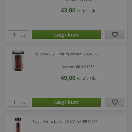
43,00
kr.
pr. stk.
favorite
stk.
EVE ER14250 Lithium batteri, ½AA/3,6 V
Varenr.: 881081958
49,00
kr.
pr. stk.
favorite
stk.
Eve Lithium batteri 3,6 V, AA/ER14505