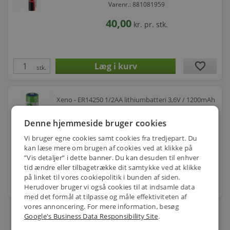
Varenr.: 881081959
40,00
kr.
pr. stk.
favorite
stk.
Xeno - ER14250 1/2AA lithiumbatteri 3,6V / 1200mAh
Denne hjemmeside bruger cookies
Varenr.: H28160
Vi bruger egne cookies samt cookies fra tredjepart. Du
58,00
kr.
pr. stk.
kan læse mere om brugen af cookies ved at klikke på
”Vis detaljer” i dette banner. Du kan desuden til enhver
tid ændre eller tilbagetrække dit samtykke ved at klikke
på linket til vores cookiepolitik i bunden af siden.
favorite
stk.
Herudover bruger vi også cookies til at indsamle data
med det formål at tilpasse og måle effektiviteten af
vores annoncering. For mere information, besøg
Google's Business Data Responsibility Site
.