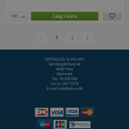
favorite
stk.
chevron_left
chevron_right
1
2
NETSALG EL & VVS APS
Søndergårdsvej 44
4640 Faxe
Danmark
Tel.: 70 200 049
Cvr nr. 26117275
E-mail: info@elvvs.dk