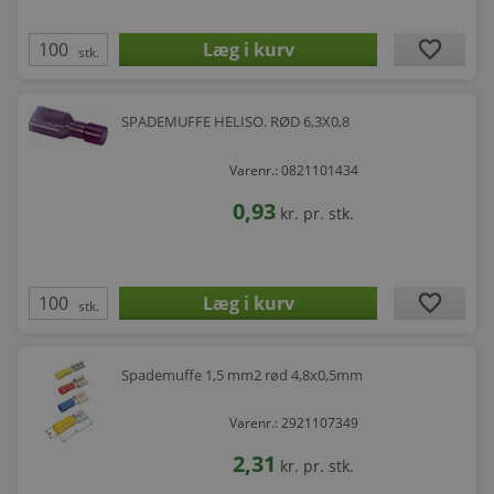
favorite
stk.
SPADEMUFFE HELISO. RØD 6,3X0,8
Varenr.: 0821101434
0,93
kr.
pr. stk.
favorite
stk.
Spademuffe 1,5 mm2 rød 4,8x0,5mm
Varenr.: 2921107349
2,31
kr.
pr. stk.