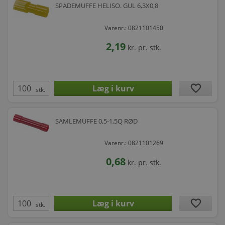
SPADEMUFFE HELISO. GUL 6,3X0,8
Varenr.: 0821101450
2,19
kr.
pr. stk.
favorite
stk.
SAMLEMUFFE 0,5-1,5Q RØD
Varenr.: 0821101269
0,68
kr.
pr. stk.
favorite
stk.