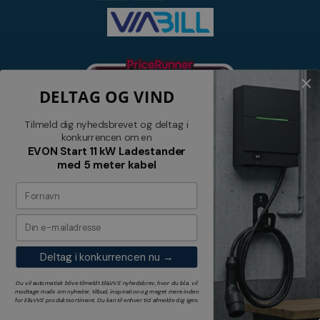
DELTAG OG VIND
Tilmeld dig nyhedsbrevet og deltag i
konkurrencen om en
EVON Start 11 kW Ladestander
med 5 meter kabel
Nyhedsbrev
Tilmeld dig vores nyhedsbrev og
modtag relevante tilbud og nyheder
Deltag i konkurrencen nu →
Tilmeld
Du vil automatisk blive tilmeldt El&VVS' nyhedsbrev, hvor du bl.a. vil
modtage mails om nyheder, tilbud, inspiration og meget mere inden
for
El&VVS'
produktsortiment. Du kan til enhver tid afmelde dig igen.