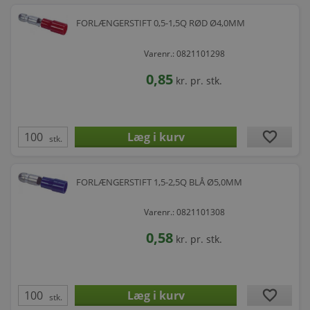
FORLÆNGERSTIFT 0,5-1,5Q RØD Ø4,0MM
Varenr.: 0821101298
0,85
kr.
pr. stk.
favorite
stk.
FORLÆNGERSTIFT 1,5-2,5Q BLÅ Ø5,0MM
Varenr.: 0821101308
0,58
kr.
pr. stk.
favorite
stk.