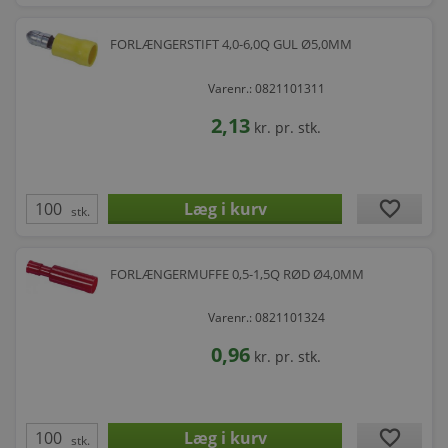
FORLÆNGERSTIFT 4,0-6,0Q GUL Ø5,0MM
Varenr.: 0821101311
2,13
kr.
pr. stk.
favorite
stk.
FORLÆNGERMUFFE 0,5-1,5Q RØD Ø4,0MM
Varenr.: 0821101324
0,96
kr.
pr. stk.
favorite
stk.