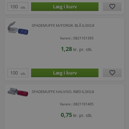
favorite
stk.
SPADEMUFFE M/FORGR. BLÅ 6,3X0,8
Varenr.: 0821101395
1,28
kr.
pr. stk.
favorite
stk.
SPADEMUFFE HALVISO. RØD 6,3X0,8
Varenr.: 0821101405
0,75
kr.
pr. stk.