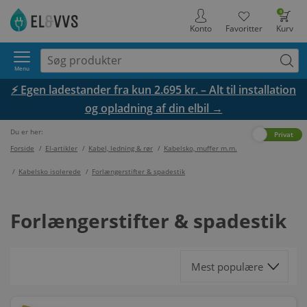
0
Konto
Favoritter
Kurv
Menu
⚡ Egen ladestander fra kun 2.695 kr. – Alt til installation
og opladning af din elbil →
Du er her:
Erhverv
Privat
Forside
/
El-artikler
/
Kabel, ledning & rør
/
Kabelsko, muffer m.m.
/
Kabelsko isolerede
/
Forlængerstifter & spadestik
Forlængerstifter & spadestik