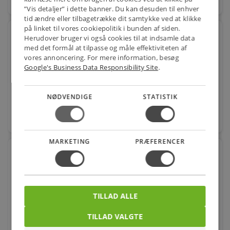
favorite
stk.
”Vis detaljer” i dette banner. Du kan desuden til enhver
tid ændre eller tilbagetrække dit samtykke ved at klikke
på linket til vores cookiepolitik i bunden af siden.
SPADESTIK 0,5-1,5Q RØD 6,3X0,8
Herudover bruger vi også cookies til at indsamle data
med det formål at tilpasse og måle effektiviteten af
Varenr.: 0821101353
vores annoncering. For mere information, besøg
Google's Business Data Responsibility Site
.
0,91
kr.
pr. stk.
NØDVENDIGE
STATISTIK
favorite
stk.
MARKETING
PRÆFERENCER
SPADESTIK 1,5-2,5Q BLÅ 6,3X0,8
Varenr.: 0821101366
0,65
kr.
pr. stk.
TILLAD ALLE
TILLAD VALGTE