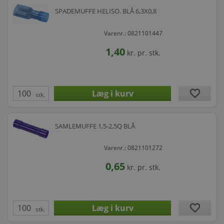
SPADEMUFFE HELISO. BLÅ 6,3X0,8
Varenr.: 0821101447
1,40
kr.
pr. stk.
favorite
stk.
SAMLEMUFFE 1,5-2,5Q BLÅ
Varenr.: 0821101272
0,65
kr.
pr. stk.
favorite
stk.