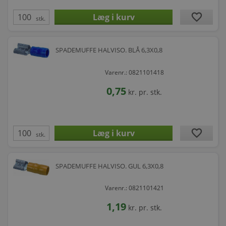
favorite
stk.
SPADEMUFFE HALVISO. BLÅ 6,3X0,8
Varenr.: 0821101418
0,75
kr.
pr. stk.
favorite
stk.
SPADEMUFFE HALVISO. GUL 6,3X0,8
Varenr.: 0821101421
1,19
kr.
pr. stk.