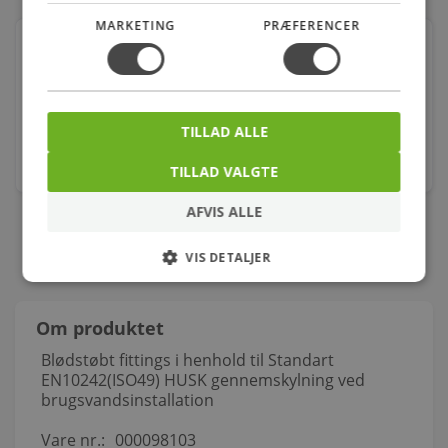
MARKETING
PRÆFERENCER
Georg Fischer union sort 2'' muffe-nippel
Varenr.: 000341112
159,00
kr.
TILLAD ALLE
stk.
TILLAD VALGTE
AFVIS ALLE
VIS DETALJER
Om produktet
Blødstøbt fittings i henhold til Standart
EN10242(ISO49) HUSK gennemskylning ved
brugsvandsinstallation
Vare nr.:
000098103