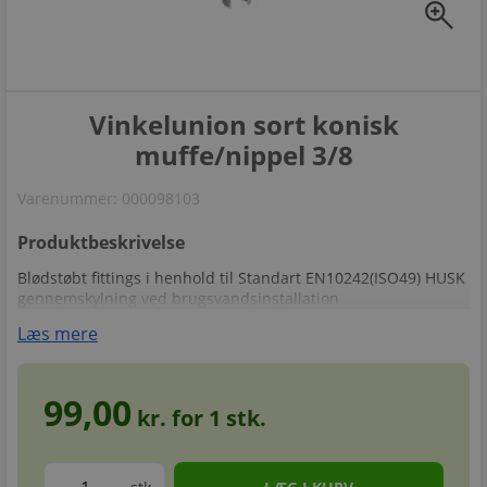
zoom_in
Vinkelunion sort konisk
muffe/nippel 3/8
Varenummer:
000098103
Produktbeskrivelse
Blødstøbt fittings i henhold til Standart EN10242(ISO49) HUSK
gennemskylning ved brugsvandsinstallation
Læs mere
99,00
kr. for
1
stk.