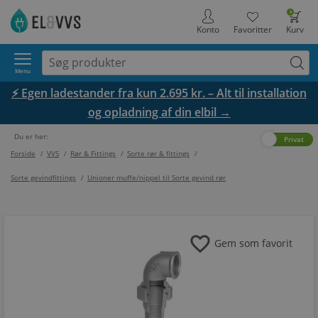
0
Konto
Favoritter
Kurv
Menu
⚡ Egen ladestander fra kun 2.695 kr. – Alt til installation
og opladning af din elbil →
Du er her:
Erhverv
Privat
Forside
/
VVS
/
Rør & Fittings
/
Sorte rør & fittings
/
Sorte gevindfittings
/
Unioner muffe/nippel til Sorte gevind rør
favorite
Gem som favorit