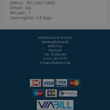
EAN nr:
7611205110055
Enhed:
stk.
Min køb:
1
Leveringstid:
5-8 dage
NETSALG EL & VVS APS
Søndergårdsvej 44
4640 Faxe
Danmark
Tel.: 70 200 049
Cvr nr. 26117275
E-mail: info@elvvs.dk