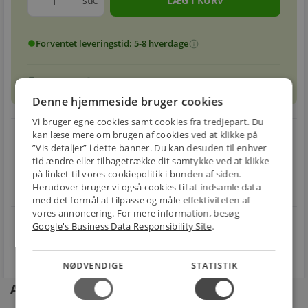
stk.
Forventet leveringstid: 5-8 hverdage
info
circle
sell
info
Prismatch
Denne hjemmeside bruger cookies
Vi bruger egne cookies samt cookies fra tredjepart. Du
local_shipping
restart_alt
kan læse mere om brugen af cookies ved at klikke på
”Vis detaljer” i dette banner. Du kan desuden til enhver
E-MÆRKET
tid ændre eller tilbagetrække dit samtykke ved at klikke
BILLIG
30 DAGES
på linket til vores cookiepolitik i bunden af siden.
Handle trygt hos
FRAGT
RETUR
os
Herudover bruger vi også cookies til at indsamle data
Fra 49,00 kr.
Nem returnering
med det formål at tilpasse og måle effektiviteten af
vores annoncering. For mere information, besøg
star
4.1 på Trustpilot 11,691 anmeldelser
Google's Business Data Responsibility Site
.
open_in_new
NØDVENDIGE
STATISTIK
Andre kunder købte også