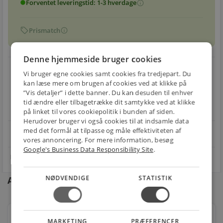
Forventet leveringstid: 1-3 hverdage
info
circle
sell
info
Prismatch
Denne hjemmeside bruger cookies
local_shipping
restart_alt
Vi bruger egne cookies samt cookies fra tredjepart. Du
kan læse mere om brugen af cookies ved at klikke på
E-MÆRKET
BILLIG
30 DAGES
”Vis detaljer” i dette banner. Du kan desuden til enhver
Handle trygt hos
FRAGT
RETUR
tid ændre eller tilbagetrække dit samtykke ved at klikke
os
Fra 29,00 kr.
Nem returnering
på linket til vores cookiepolitik i bunden af siden.
Herudover bruger vi også cookies til at indsamle data
med det formål at tilpasse og måle effektiviteten af
star
4.1 på Trustpilot 11,691 anmeldelser
open_in_new
vores annoncering. For mere information, besøg
Google's Business Data Responsibility Site
.
NØDVENDIGE
STATISTIK
Andre kunder købte også
Lavabo studio gulvstående toilet inkl. slim sæde
MARKETING
PRÆFERENCER