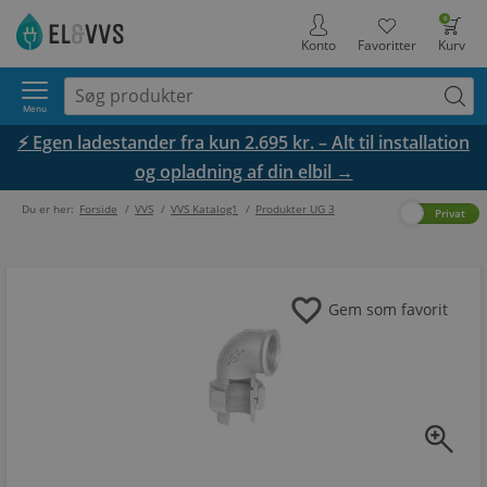
0
Konto
Favoritter
Kurv
Menu
⚡ Egen ladestander fra kun 2.695 kr. – Alt til installation
og opladning af din elbil →
Du er her:
Forside
/
VVS
/
VVS Katalog1
/
Produkter UG 3
Erhverv
Privat
favorite
Gem som favorit
zoom_in