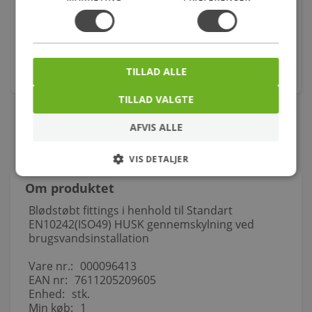
820x620x360mm 4/6l skjult lås hvid
Varenr.: 604299300
2.398,00
kr.
TILLAD ALLE
stk.
TILLAD VALGTE
AFVIS ALLE
VIS DETALJER
Om produktet
Blødstøbt fittings i henhold til Standart
EN10242(ISO49) HUSK gennemskylning ved
brugsvandsinstallation
Vare nr.:
000096413
EAN nr:
7611205209605
Enhed:
stk.
Min køb:
1