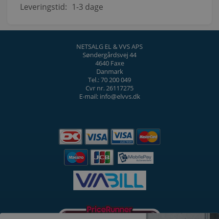
Leveringstid:
1-3 dage
NETSALG EL & VVS APS
Søndergårdsvej 44
4640 Faxe
Danmark
Tel.: 70 200 049
Cvr nr. 26117275
E-mail: info@elvvs.dk