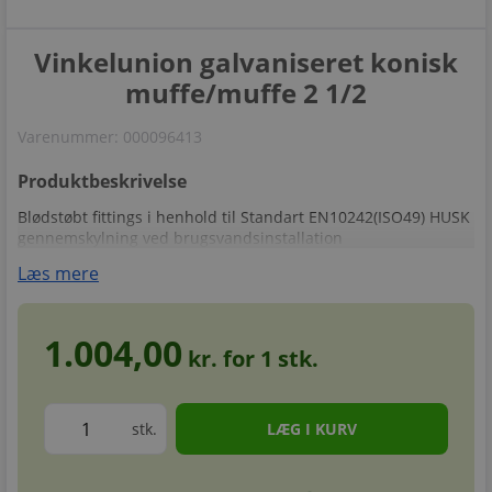
Vinkelunion galvaniseret konisk
muffe/muffe 2 1/2
Varenummer:
000096413
Produktbeskrivelse
Blødstøbt fittings i henhold til Standart EN10242(ISO49) HUSK
gennemskylning ved brugsvandsinstallation
Læs mere
1.004,00
kr. for
1
stk.
stk.