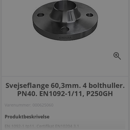
zoom_in
Svejseflange 60,3mm. 4 bolthuller.
PN40. EN1092-1/11, P250GH
Varenummer:
000625060
Produktbeskrivelse
EN 1092-1 tp11. Certifikat EN10204 3.1