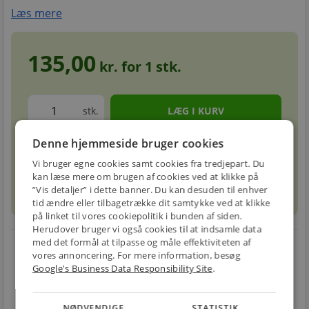
Læs mere
135,00
kr. for
1
stk.
stk.
Denne hjemmeside bruger cookies
Forventet leveringstid: 5-8 hverdage
info
circle
Vi bruger egne cookies samt cookies fra tredjepart. Du
kan læse mere om brugen af cookies ved at klikke på
”Vis detaljer” i dette banner. Du kan desuden til enhver
sell
info
Prismatch
tid ændre eller tilbagetrække dit samtykke ved at klikke
på linket til vores cookiepolitik i bunden af siden.
Herudover bruger vi også cookies til at indsamle data
med det formål at tilpasse og måle effektiviteten af
local_shipping
restart_alt
vores annoncering. For mere information, besøg
Google's Business Data Responsibility Site
.
E-MÆRKET
BILLIG
30 DAGES
Handle trygt hos
FRAGT
RETUR
os
Fra 49,00 kr.
Nem returnering
NØDVENDIGE
STATISTIK