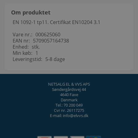
Om produktet
EN 1092-1 tp11. Certifikat EN10204 3.1
Vare nr.:
000625060
EAN nr:
5709057164738
Enhed:
stk.
Min køb:
1
Leveringstid:
5-8 dage
NETSALG EL & VVS APS
Søndergårdsvej 44
4640 Faxe
Danmark
Tel.: 70 200 049
Cvr nr. 26117275
E-mail: info@elvvs.dk