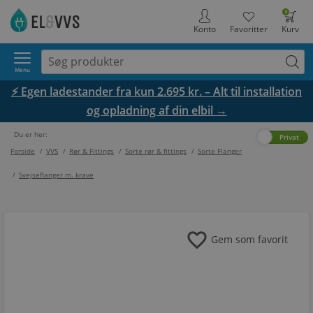
0
Konto
Favoritter
Kurv
Menu
⚡ Egen ladestander fra kun 2.695 kr. – Alt til installation
og opladning af din elbil →
Du er her:
Erhverv
Privat
Forside
/
VVS
/
Rør & Fittings
/
Sorte rør & fittings
/
Sorte Flanger
/
Svejseflanger m. krave
favorite
Gem som favorit