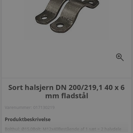
zoom_in
Sort halsjern DN 200/219,1 40 x 6
mm fladstål
Varenummer:
017130219
Produktbeskrivelse
Bolthul: Ø15,0Bolt: M12x40Bestående af 1 sæt = 2 halvdele