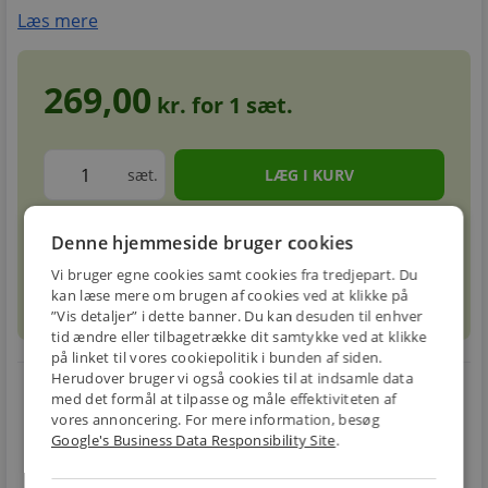
Læs mere
269,00
kr. for
1
sæt.
sæt.
Denne hjemmeside bruger cookies
Forventet leveringstid: 1-3 hverdage
info
circle
Vi bruger egne cookies samt cookies fra tredjepart. Du
kan læse mere om brugen af cookies ved at klikke på
sell
info
Prismatch
”Vis detaljer” i dette banner. Du kan desuden til enhver
tid ændre eller tilbagetrække dit samtykke ved at klikke
på linket til vores cookiepolitik i bunden af siden.
Herudover bruger vi også cookies til at indsamle data
local_shipping
restart_alt
med det formål at tilpasse og måle effektiviteten af
vores annoncering. For mere information, besøg
E-MÆRKET
BILLIG
30 DAGES
Google's Business Data Responsibility Site
.
Handle trygt hos
FRAGT
RETUR
os
Fra 49,00 kr.
Nem returnering