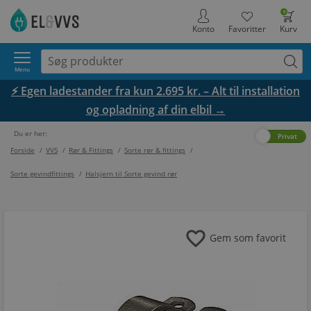
0
Konto
Favoritter
Kurv
Menu
⚡ Egen ladestander fra kun 2.695 kr. – Alt til installation
og opladning af din elbil →
Du er her:
Erhverv
Privat
Forside
/
VVS
/
Rør & Fittings
/
Sorte rør & fittings
/
Sorte gevindfittings
/
Halsjern til Sorte gevind rør
favorite
Gem som favorit