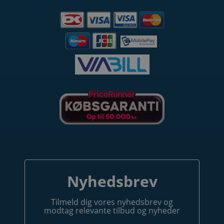
DELTAG OG VIND
Tilmeld dig nyhedsbrevet og deltag i
konkurrencen om en
EVON Start 11 kW Ladestander
med 5 meter kabel
Nyhedsbrev
Tilmeld dig vores nyhedsbrev og
modtag relevante tilbud og nyheder