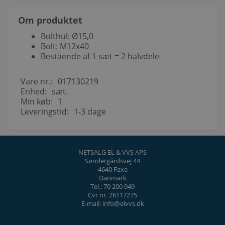
Om produktet
Bolthul: Ø15,0
Bolt: M12x40
Bestående af 1 sæt = 2 halvdele
Vare nr.:
017130219
Enhed:
sæt.
Min køb:
1
Leveringstid:
1-3 dage
NETSALG EL & VVS APS
Søndergårdsvej 44
4640 Faxe
Danmark
Tel.: 70 200 049
Cvr nr. 26117275
E-mail: info@elvvs.dk