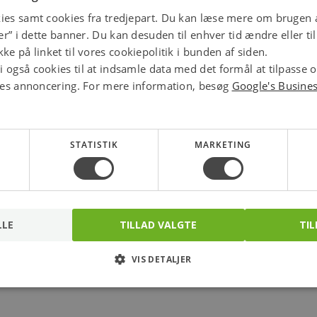
stikledning (40)
120,00
79,00
kr.
kr.
ies samt cookies fra tredjepart. Du kan læse mere om brugen a
jer” i dette banner. Du kan desuden til enhver tid ændre eller t
stk.
mtr.
ke på linket til vores cookiepolitik i bunden af siden.
 også cookies til at indsamle data med det formål at tilpasse 
ores annoncering. For mere information, besøg
Google's Busine
STATISTIK
MARKETING
mfattet af stærkstrømsbekendtgørelsen.
LLE
TILLAD VALGTE
TIL
VIS DETALJER