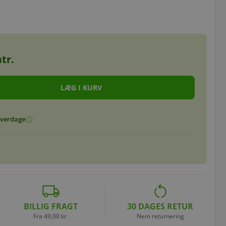
tr.
 hverdage
info
local_shipping
restart_alt
BILLIG FRAGT
30 DAGES RETUR
Fra 49,00 kr.
Nem returnering