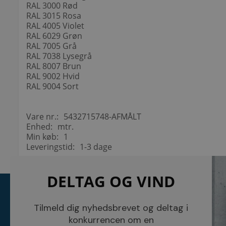
RAL 3000 Rød
RAL 3015 Rosa
RAL 4005 Violet
RAL 6029 Grøn
RAL 7005 Grå
RAL 7038 Lysegrå
RAL 8007 Brun
RAL 9002 Hvid
RAL 9004 Sort
Vare nr.:
5432715748-AFMÅLT
Enhed:
mtr.
Min køb:
1
Leveringstid:
1-3 dage
DELTAG OG VIND
KONTAKT
INFORMATI
NETSALG EL & VVS APS
Blog
Tilmeld dig nyhedsbrevet og deltag i
Søndergårdsvej 44
Cookies
konkurrencen om en
4640 Faxe
Kundeservice