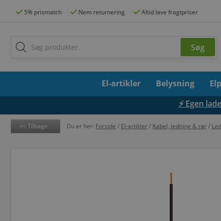
5% prismatch
Nem returnering
Altid lave fragtpriser
El-artikler
Belysning
El
⚡ Egen lades
Tilbage
Du er her:
Forside
/
El-artikler
/
Kabel, ledning & rør
/
Led