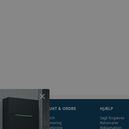
ON
PRODUKT & ORDRE
HJÆLP
Prismatch
Søgt forgæves
Fragt/levering
Returvarer
Tilbudsgivning
Reklamation