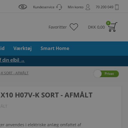
Kundeservice
Min konto
70 200 049
0
Favoritter
DKK
0,00
tid
Værktøj
Smart Home
f din elbil →
-K SORT - AFMÅLT
Erhverv
Privat
X10 H07V-K SORT - AFMÅLT
MÅLT
r anvendes i elektriske anlæg omfattet af