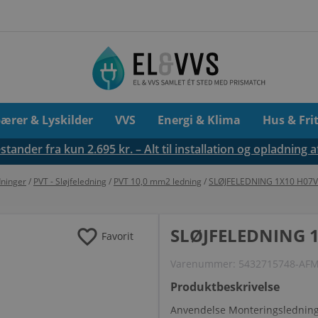
pærer & Lyskilder
VVS
Energi & Klima
Hus & Fri
tander fra kun 2.695 kr. – Alt til installation og opladning a
ninger
/
PVT - Sløjfeledning
/
PVT 10,0 mm2 ledning
/
SLØJFELEDNING 1X10 H07V
favorite
SLØJFELEDNING 1
Favorit
Varenummer:
5432715748-AF
Produktbeskrivelse
Anvendelse Monteringsledninge