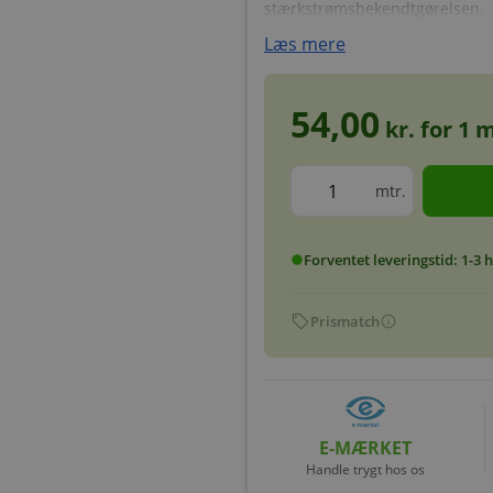
stærkstrømsbekendtgørelsen.
Læs mere
54,00
kr. for
1
m
mtr.
Forventet leveringstid: 1-3
circle
sell
info
Prismatch
E-MÆRKET
Handle trygt hos os