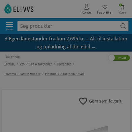
0
Konto
Favoritter
Kurv
Menu
⚡ Egen ladestander fra kun 2.695 kr. – Alt til installation
og opladning af din elbil →
Du er her:
Erhverv
Privat
Forside
/
VVS
/
Tag & tagrender
/
Tagrender
/
Plastmo - Plast tagrender
/
Plastmo 11" tagrender hvid
favorite
Gem som favorit