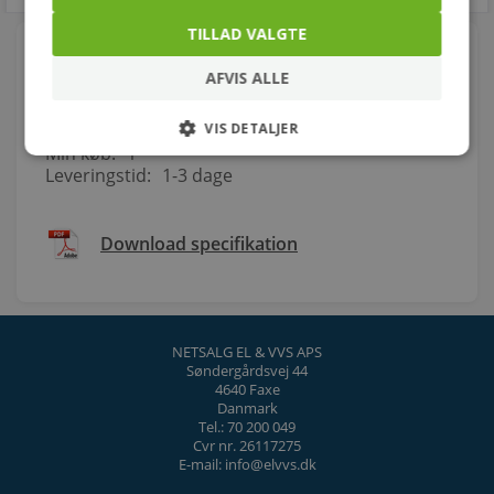
TILLAD VALGTE
Om produktet
AFVIS ALLE
Vare nr.:
275110301
EAN nr:
5702751103010
Enhed:
lgd.
VIS DETALJER
Min køb:
1
Leveringstid:
1-3 dage
Download specifikation
NETSALG EL & VVS APS
Søndergårdsvej 44
4640 Faxe
Danmark
Tel.: 70 200 049
Cvr nr. 26117275
E-mail: info@elvvs.dk