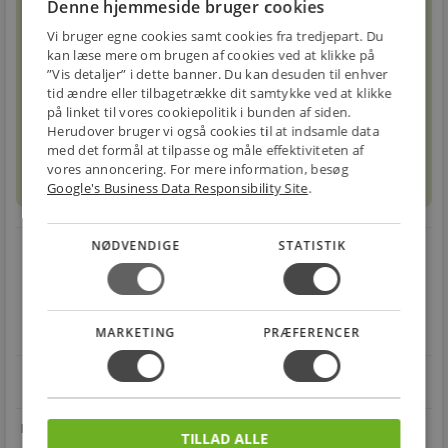
Denne hjemmeside bruger cookies
Vi bruger egne cookies samt cookies fra tredjepart. Du
kan læse mere om brugen af cookies ved at klikke på
lgd.
”Vis detaljer” i dette banner. Du kan desuden til enhver
tid ændre eller tilbagetrække dit samtykke ved at klikke
på linket til vores cookiepolitik i bunden af siden.
Forventet leveringstid: 1-3 hverdage
info
circle
Herudover bruger vi også cookies til at indsamle data
med det formål at tilpasse og måle effektiviteten af
vores annoncering. For mere information, besøg
info
Ekstra omkostninger
Google's Business Data Responsibility Site
.
NØDVENDIGE
STATISTIK
local_shipping
restart_alt
E-MÆRKET
BILLIG
30 DAGES
Handle trygt hos
FRAGT
RETUR
os
MARKETING
Fra 29,00 kr.
PRÆFERENCER
Nem returnering
star
4.1 på Trustpilot 11,691 anmeldelser
open_in_new
TILLAD ALLE