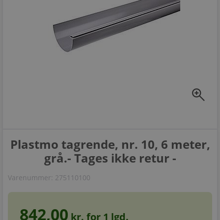
zoom_in
Plastmo tagrende, nr. 10, 6 meter,
grå.- Tages ikke retur -
Varenummer:
275110100
842,00
kr. for
1
lgd.