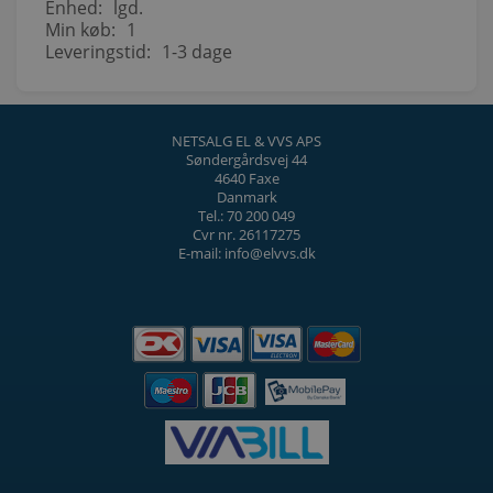
Enhed:
lgd.
Min køb:
1
Leveringstid:
1-3 dage
NETSALG EL & VVS APS
Søndergårdsvej 44
4640 Faxe
Danmark
Tel.: 70 200 049
Cvr nr. 26117275
E-mail: info@elvvs.dk