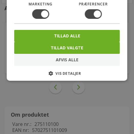
MARKETING
PRÆFERENCER
Andre kunder købte også
Plastmo brøndkrave 75/150 mm, grå
TILLAD ALLE
Varenr.: 275270140
TILLAD VALGTE
75,00
kr.
AFVIS ALLE
stk.
VIS DETALJER
Om produktet
Vare nr.:
275110100
EAN nr:
5702751101009