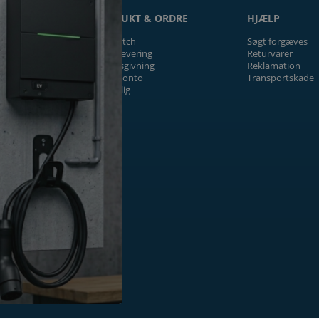
ON
PRODUKT & ORDRE
HJÆLP
Prismatch
Søgt forgæves
Fragt/levering
Returvarer
Tilbudsgivning
Reklamation
Firmakonto
Transportskade
Offentlig
ger
k