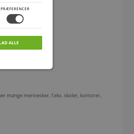
PRÆFERENCER
LAD ALLE
mer mange mennesker, f.eks. skoler, kontorer,