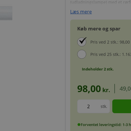
(udladningslampe) med et rørf
Læs mere
Køb mere og spar
Pris ved 2 stk.: 98,00 
Pris ved 25 stk.: 1.163
Indeholder
2
stk.
98,00
49,0
kr.
stk.
Forventet leveringstid: 1-3
circle