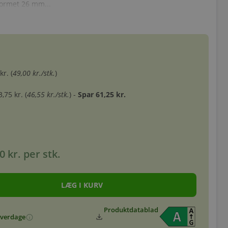
ormet 26 mm...
kr. (
49,00 kr./stk.
)
,75 kr. (
46,55 kr./stk.
) -
Spar 61,25 kr.
0 kr.
per stk.
Produktdatablad
download
 hverdage
info