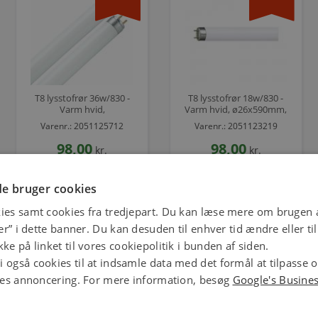
T8 lysstofrør 36w/830 -
T8 lysstofrør 18w/830 -
Varm hvid,
Varm hvid, ø26x590mm,
ø26x1200mm, (Som
(Som Philips TLD &
Varenr.: 2051125712
Varenr.: 2051123219
Philips TLD & Osram
Osram Lumilux)
Lumilux)
98,00
98,00
kr.
kr.
stk.
stk.
e bruger cookies
ies samt cookies fra tredjepart. Du kan læse mere om brugen a
jer” i dette banner. Du kan desuden til enhver tid ændre eller t
ke på linket til vores cookiepolitik i bunden af siden.
 også cookies til at indsamle data med det formål at tilpasse 
ores annoncering. For mere information, besøg
Google's Busine