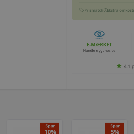
sell
info
Prismatch
Ekstra omkost
E-MÆRKET
Handle trygt hos os
star
4.1 
Spar
Spar
10%
5%