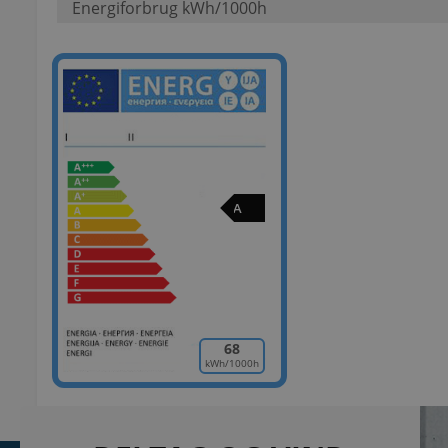
Energiforbrug kWh/1000h
A
68
kWh/1000h