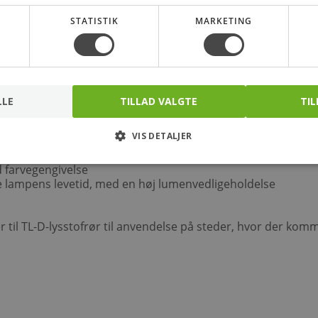
rformet 26 mm rør
STATISTIK
MARKETING
n med en ny forbelægningsteknologi
LLE
TILLAD VALGTE
TIL
 kan anvendes til fremstilling af en ny lampe
ampen kan genanvendes
VIS DETALJER
 farvegengivelse
e lampens levetid, med en høj lumenvedligeholdelse
r til TL-D-lysstofrør til anvendelse på steder, hvor der kom