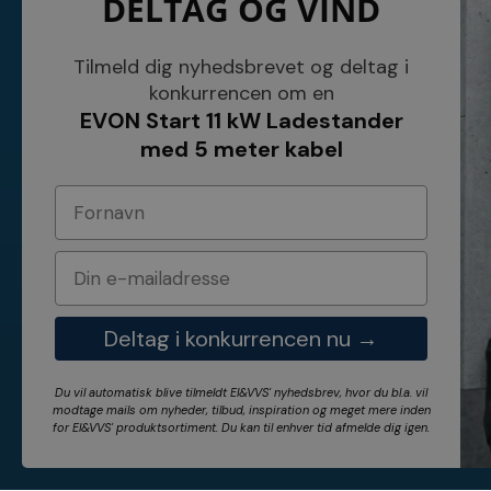
DELTAG OG VIND
KONTAKT
INFORMATI
NETSALG EL & VVS APS
Blog
Tilmeld dig nyhedsbrevet og deltag i
Søndergårdsvej 44
Cookies
konkurrencen om en
4640 Faxe
Kundeservice
EVON Start 11 kW Ladestander
Danmark
Åbningstider
Tel.: 70 200 049
Hvem er vi ?
med 5 meter kabel
Cvr nr. 26117275
Vilkår
E-mail: info@elvvs.dk
Bankoplysnin
Privatlivspoliti
Deltag i konkurrencen nu →
Du vil automatisk blive tilmeldt El&VVS' nyhedsbrev, hvor du bl.a. vil
modtage mails om nyheder, tilbud, inspiration og meget mere inden
for
El&VVS'
produktsortiment. Du kan til enhver tid afmelde dig igen.