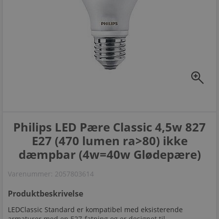
zoom_in
Philips LED Pære Classic 4,5w 827
E27 (470 lumen ra>80) ikke
dæmpbar (4w=40w Glødepære)
Varenummer:
2057803614
Produktbeskrivelse
LEDClassic Standard er kompatibel med eksisterende
armaturer med en E27-fatning og er designet til