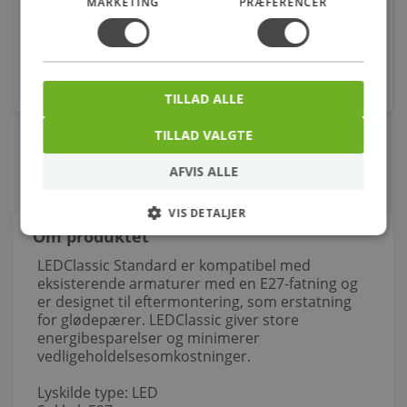
MARKETING
PRÆFERENCER
Varenr.: 2057814030
Spar
2%
36,00
kr.
stk.
TILLAD ALLE
TILLAD VALGTE
AFVIS ALLE
VIS DETALJER
Om produktet
LEDClassic Standard er kompatibel med
eksisterende armaturer med en E27-fatning og
er designet til eftermontering, som erstatning
for glødepærer. LEDClassic giver store
energibesparelser og minimerer
vedligeholdelsesomkostninger.
Lyskilde type: LED