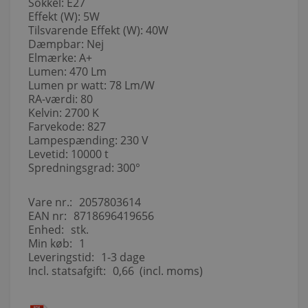
Sokkel: E27
Effekt (W): 5W
Tilsvarende Effekt (W): 40W
Dæmpbar: Nej
Elmærke: A+
Lumen: 470 Lm
Lumen pr watt: 78 Lm/W
RA-værdi: 80
Kelvin: 2700 K
Farvekode: 827
Lampespænding: 230 V
Levetid: 10000 t
Spredningsgrad: 300°
Vare nr.:
2057803614
EAN nr:
8718696419656
Enhed:
stk.
Min køb:
1
Leveringstid:
1-3 dage
Incl. statsafgift:
0,66 (incl. moms)