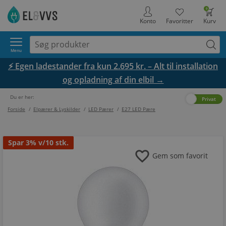
0
Konto
Favoritter
Kurv
Menu
⚡ Egen ladestander fra kun 2.695 kr. – Alt til installation
og opladning af din elbil →
Du er her:
Erhverv
Privat
Forside
/
Elpærer & Lyskilder
/
LED Pærer
/
E27 LED Pære
Spar
3%
v/10 stk.
favorite
Gem som favorit