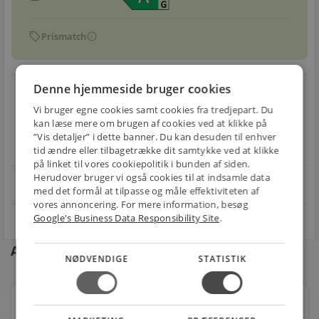
sell
info
Prismatch
Denne hjemmeside bruger cookies
local_shipping
restart_alt
Vi bruger egne cookies samt cookies fra tredjepart. Du
E-MÆRKET
BILLIG
30 DAGES
kan læse mere om brugen af cookies ved at klikke på
Handle trygt hos
FRAGT
RETUR
”Vis detaljer” i dette banner. Du kan desuden til enhver
os
Fra 49,00 kr.
Nem returnering
tid ændre eller tilbagetrække dit samtykke ved at klikke
på linket til vores cookiepolitik i bunden af siden.
Herudover bruger vi også cookies til at indsamle data
star
4.1 på Trustpilot 11,691 anmeldelser
open_in_new
med det formål at tilpasse og måle effektiviteten af
vores annoncering. For mere information, besøg
Google's Business Data Responsibility Site
.
Andre kunder købte også
NØDVENDIGE
STATISTIK
Philips LED Pære Master Value 7,8w/927 E27 (1055
lumen), Ra90, dæmpbar (=75w)