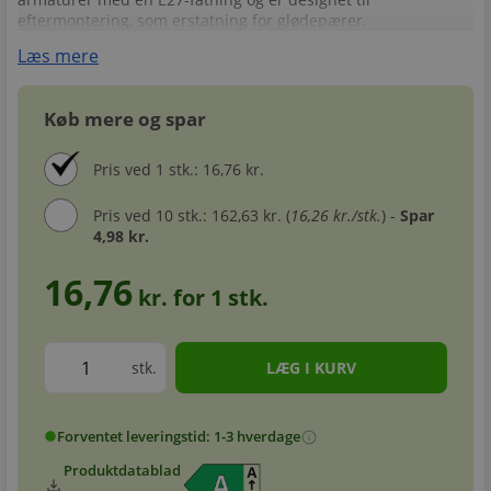
eftermontering, som erstatning for glødepærer.
Læs mere
Køb mere og spar
Pris ved 1 stk.: 16,76 kr.
Pris ved 10 stk.: 162,63 kr. (
16,26 kr./stk.
) -
Spar
4,98 kr.
16,76
kr. for
1
stk.
stk.
Forventet leveringstid: 1-3 hverdage
info
circle
Produktdatablad
download