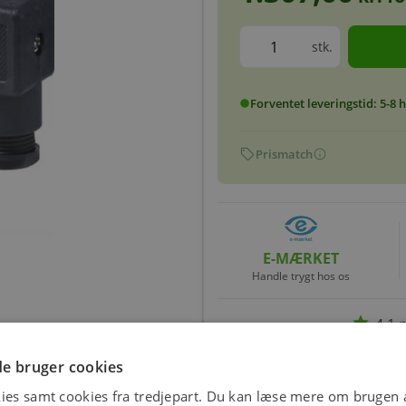
stk.
Forventet leveringstid: 5-8
circle
sell
info
Prismatch
E-MÆRKET
Handle trygt hos os
star
4.1 
e bruger cookies
ies samt cookies fra tredjepart. Du kan læse mere om brugen a