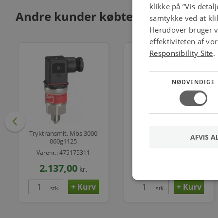
klikke på ”Vis detal
Andre kunder købte også
samtykke ved at klik
Herudover bruger vi
effektiviteten af v
Responsibility Site
.
NØDVENDIGE
Tryktransmit. Mbs 3000
Mbs 3050 Tryktrans. 0-
AFVIS A
060g1125
400 Bar
Varenr.: 475175311
Varenr.: 475151060
2.137,00
2.344,00
kr.
kr.
stk.
stk.