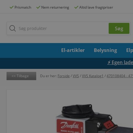
Prismatch
Nem returnering
Altid lave fragtpriser
El-artikler
Belysning
El
⚡ Egen lades
Tilbage
Du er her:
Forside
/
VVS
/
VVS Katalog1
/
470108404 - 4