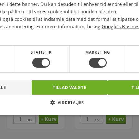
jer” i dette banner. Du kan desuden til enhver tid ændre eller t
ke på linket til vores cookiepolitik i bunden af siden.
 også cookies til at indsamle data med det formål at tilpasse 
ores annoncering. For mere information, besøg
Google's Busine
STATISTIK
MARKETING
Kp71 Termostat -5 - 20 C
Temp.føler Mbt 5252
LLE
TILLAD VALGTE
TIL
084z8233
Varenr.: 472041071
Varenr.: 475186220
VIS DETALJER
817,00
1.453,00
kr.
kr.
stk.
stk.