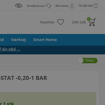
Kundeservice
Min konto
70 200 049
0
Favoritter
DKK
0,00
tid
Værktøj
Smart Home
f din elbil →
Erhverv
Privat
STAT -0,20-1 BAR
or
1
stk.