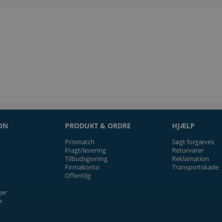
ON
PRODUKT & ORDRE
HJÆLP
Prismatch
Søgt forgæves
Fragt/levering
Returvarer
Tilbudsgivning
Reklamation
Firmakonto
Transportskade
Offentlig
ger
k