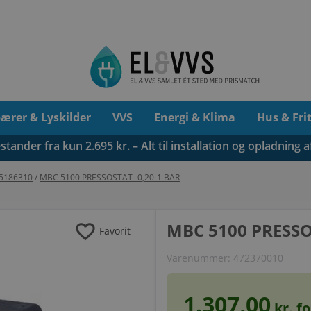
pærer & Lyskilder
VVS
Energi & Klima
Hus & Fri
tander fra kun 2.695 kr. – Alt til installation og opladning a
75186310
/
MBC 5100 PRESSOSTAT -0,20-1 BAR
favorite
MBC 5100 PRESSO
Favorit
Varenummer:
472370010
1.307,00
kr. f