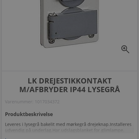
zoom_in
LK DREJESTIKKONTAKT
M/AFBRYDER IP44 LYSEGRÅ
Varenummer:
1017034372
Produktbeskrivelse
Leveres i lysegrå bakelit med mørkegrå drejeknap.Installeres
udvendig på underlag.Har udslagsblanket for glimlampe.