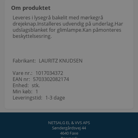
Om produktet
Leveres i lysegrå bakelit med mørkegrå
drejeknap.Installeres udvendig på underlag.Har
udslagsblanket for glimlampe.Kan påmonteres
beskyttelsesring.
Fabrikant:
LAURITZ KNUDSEN
Vare nr.:
1017034372
EAN nr:
5703302082174
Enhed:
stk.
Min køb:
1
Leveringstid:
1-3 dage
NETSALG EL & VVS APS
Søndergårdsvej 44
4640 Faxe