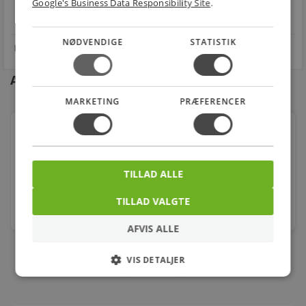
Google's Business Data Responsibility Site
.
star
4.1 på Trustpilot 11,691 anmeldelser
open_in_new
NØDVENDIGE
STATISTIK
Andre kunder købte også
MARKETING
PRÆFERENCER
Lk Dreje Stikkontakt U/afbryder Ip44 Lysegrå
Varenr.: 1017034440
TILLAD ALLE
294,00
kr.
TILLAD VALGTE
stk.
AFVIS ALLE
VIS DETALJER