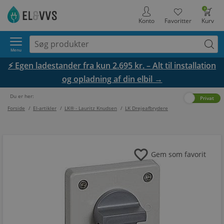
0
Konto
Favoritter
Kurv
Menu
⚡ Egen ladestander fra kun 2.695 kr. – Alt til installation
og opladning af din elbil →
Du er her:
Erhverv
Privat
Forside
/
El-artikler
/
LK® - Lauritz Knudsen
/
LK Drejeafbrydere
favorite
Gem som favorit