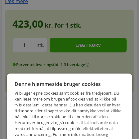
Læs mere
423,00
kr. for
1
stk.
stk.
Forventet leveringstid: 1-3 hverdage
info
circle
sell
info
Prismatch
Denne hjemmeside bruger cookies
Vi bruger egne cookies samt cookies fra tredjepart. Du
kan læse mere om brugen af cookies ved at klikke på
local_shipping
restart_alt
”Vis detaljer” i dette banner. Du kan desuden til enhver
tid ændre eller tilbagetrække dit samtykke ved at klikke
på linket til vores cookiepolitik i bunden af siden.
E-MÆRKET
BILLIG
30 DAGES
Herudover bruger vi også cookies til at indsamle data
Handle trygt hos
FRAGT
RETUR
med det formål at tilpasse og måle effektiviteten af
os
Fra 49,00 kr.
Nem returnering
vores annoncering. For mere information, besøg