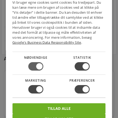
local_shipping
restart_alt
Vi bruger egne cookies samt cookies fra tredjepart. Du
kan læse mere om brugen af cookies ved at klikke på
E-MÆRKET
BILLIG
30 DAGES
”Vis detaljer” i dette banner. Du kan desuden til enhver
Handle trygt hos
FRAGT
RETUR
tid ændre eller tilbagetrække dit samtykke ved at klikke
os
Fra 49,00 kr.
Nem returnering
på linket til vores cookiepolitik i bunden af siden.
Herudover bruger vi også cookies til at indsamle data
med det formål at tilpasse og måle effektiviteten af
star
4.1 på Trustpilot 11,691 anmeldelser
open_in_new
vores annoncering. For mere information, besøg
Google's Business Data Responsibility Site
.
Andre kunder købte også
NØDVENDIGE
STATISTIK
Downlight Lyskildeholder (fjeder) Gu4/MR11
MARKETING
PRÆFERENCER
Ø35mm
Varenr.: 451892
24,00
kr.
TILLAD ALLE
stk.