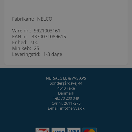
Fabrikant:
NELCO
Vare nr.:
9921003161
EAN nr:
3370071089615
Enhed:
stk.
Min køb:
25
Leveringstid:
1-3 dage
NETSALG EL & VVS APS
Søndergårdsvej 44
4640 Faxe
Danmark
Tel.: 70 200 049
Cvr nr. 26117275
E-mail: info@elvvs.dk