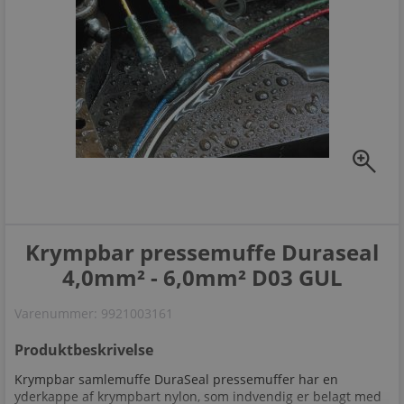
zoom_in
Krympbar pressemuffe Duraseal
4,0mm² - 6,0mm² D03 GUL
Varenummer:
9921003161
Produktbeskrivelse
Krympbar samlemuffe DuraSeal pressemuffer har en
yderkappe af krympbart nylon, som indvendig er belagt med