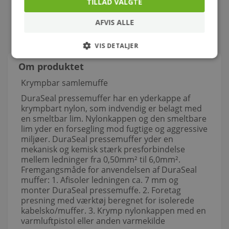
TILLAD VALGTE
AFVIS ALLE
VIS DETALJER
Om produktet
Krympbar samlemuffe
DuraSeal pressemuffer har en yderkappe af
krympbart nylon, som indvendig er belagt med
en smeltbar lim. Nylonkappen og den smeltbare
lim yder en forsegling mod fugtige og aggressive
miljøer. DuraSeal pressemuffer yder en
mekanisk og kemisk stærk presforbindelse
mellem ledninger fra 0,50mm² til 6,0mm².
Fremgangsmåde for anvendelsen af DuraSeal
muffer: 1. Afisoler ledningen ca. 7 mm og
monter DuraSeal pressemuffe. 2. Foretag
presning med værktøj beregnet for isolerede
kabelsko/muffer. 3. Krymp nylonkappen med en
varmluftpistol eller anden varmekilde