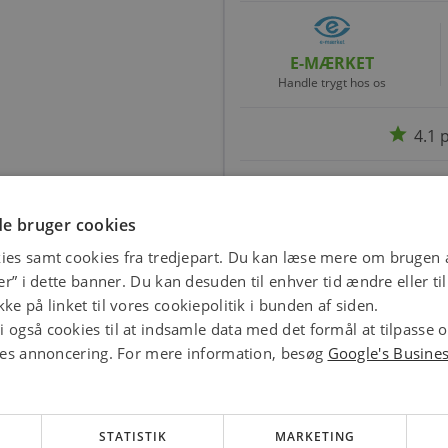
E-MÆRKET
Handle trygt hos os
star
4.1 
e bruger cookies
ies samt cookies fra tredjepart. Du kan læse mere om brugen a
jer” i dette banner. Du kan desuden til enhver tid ændre eller t
ke på linket til vores cookiepolitik i bunden af siden.
 også cookies til at indsamle data med det formål at tilpasse 
ores annoncering. For mere information, besøg
Google's Busine
STATISTIK
MARKETING