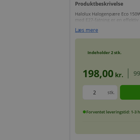
Produktbeskrivelse
Halolux Halogenpære Eco 150
med E27-fatning er en effektiv
Læs mere
Indeholder
2
stk.
198,00
99
kr.
stk.
Forventet leveringstid: 1-3
circle