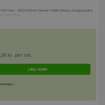
W E27 Klar - Ø32x105mm Denne 150W Halolux halogenpære
 og dæmpbar...
,00 kr.
per stk.
 hverdage
info