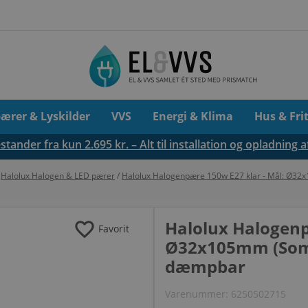
pærer & Lyskilder
VVS
Energi & Klima
Hus & Fri
tander fra kun 2.695 kr. – Alt til installation og opladning a
/
Halolux Halogen & LED pærer
/
Halolux Halogenpære 150w E27 klar - Mål: Ø3
favorite
Halolux Halogenp
Favorit
Ø32x105mm (Som 
dæmpbar
Varenummer:
6250502715