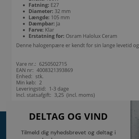
Fatning:
E27
Diameter:
32 mm
Længde:
105 mm
Dæmpbar:
Ja
Farve:
Klar
Erstatning for:
Osram Halolux Ceram
Denne halogenpære er kendt for sin lange levetid og e
Vare nr.:
6250502715
EAN nr:
4008321393869
Enhed:
stk.
Min køb:
2
Leveringstid:
1-3 dage
Incl. statsafgift:
3,25 (incl. moms)
DELTAG OG VIND
KONTAKT
INFORMATI
NETSALG EL & VVS APS
Blog
Tilmeld dig nyhedsbrevet og deltag i
Søndergårdsvej 44
Cookies