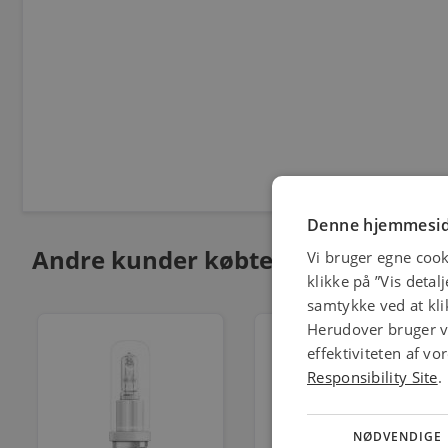
Denne hjemmesid
Andre kunder købte også
Vi bruger egne cook
klikke på ”Vis detal
samtykke ved at klik
Herudover bruger vi
effektiviteten af v
Responsibility Site
.
NØDVENDIGE