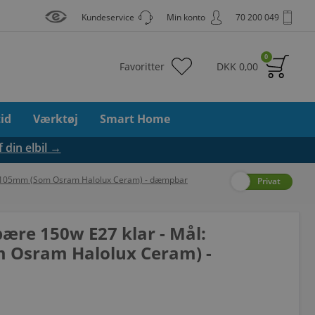
Kundeservice
Min konto
70 200 049
0
Favoritter
DKK
0,00
tid
Værktøj
Smart Home
f din elbil →
2x105mm (Som Osram Halolux Ceram) - dæmpbar
Erhverv
Privat
ære 150w E27 klar - Mål:
Osram Halolux Ceram) -