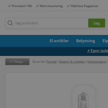
Prismatch +5%
Nem returnering
Altid lave fragtpriser
El-artikler
Belysning
El
⚡ Egen lades
Tilbage
Du er her:
Forside
/
Elpærer & Lyskilder
/
Halogenpære