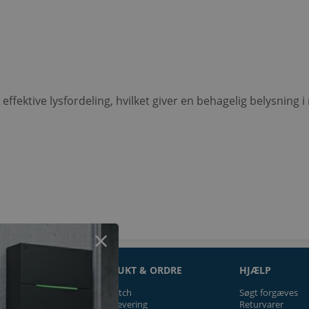
ffektive lysfordeling, hvilket giver en behagelig belysning 
ON
PRODUKT & ORDRE
HJÆLP
Prismatch
Søgt forgæves
Fragt/levering
Returvarer