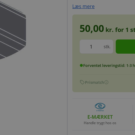
Læs mere
50,00
kr. for
1
st
stk.
Forventet leveringstid: 1-3
circle
sell
info
Prismatch
E-MÆRKET
Handle trygt hos os