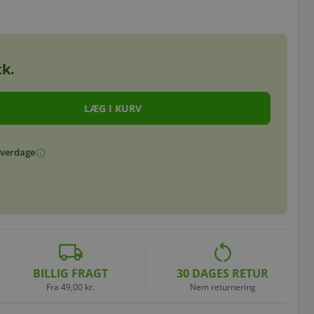
k.
 hverdage
info
local_shipping
restart_alt
BILLIG FRAGT
30 DAGES RETUR
Fra 49,00 kr.
Nem returnering