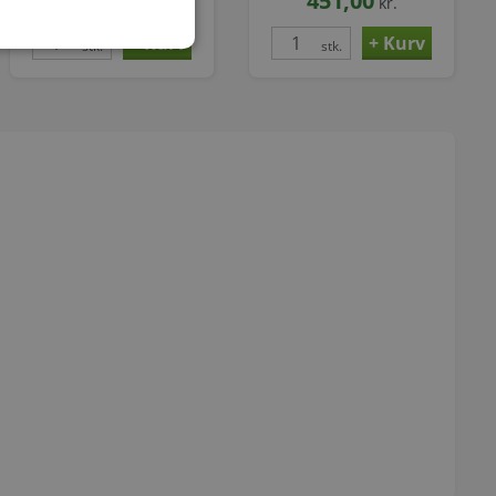
93,00
451,00
kr.
kr.
stk.
stk.