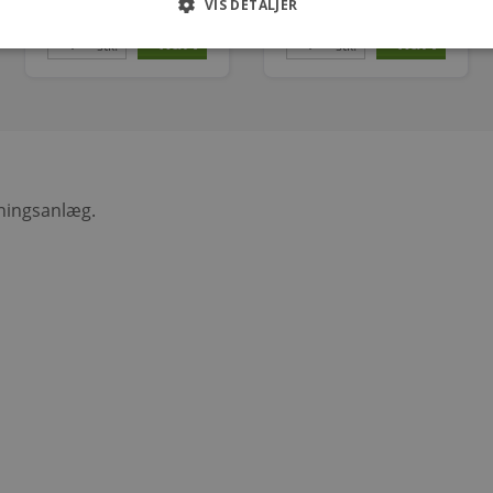
343,00
6,00
kr.
kr.
VIS DETALJER
stk.
stk.
sningsanlæg.