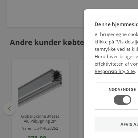
Denne hjemmesid
Vi bruger egne cook
Andre kunder købte også
klikke på ”Vis detal
samtykke ved at klik
Herudover bruger vi
effektiviteten af v
Responsibility Site
.
NØDVENDIGE
Global Skinne 3-faset
Global Adaptor U3 Med
Alu Påbygning 2m
Tilbehør Grå Max 5 Kilo
AFVIS A
Varenr.: 5414620262
Varenr.: 5414621643