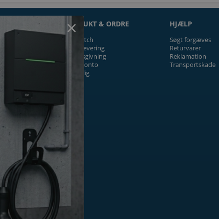
ON
PRODUKT & ORDRE
HJÆLP
Prismatch
Søgt forgæves
Fragt/levering
Returvarer
Tilbudsgivning
Reklamation
Firmakonto
Transportskade
Offentlig
ger
k