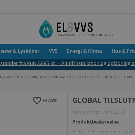
pærer & Lyskilder
VVS
Energi & Klima
Hus & Fri
tander fra kun 2.695 kr. – Alt til installation og opladning a
 Lyskinner & spot 230V, 3 Faset
/
Skinne 230V - Alu 3 Faset
/
GLOBAL TILSLUTNING
favorite
GLOBAL TILSLUTN
Favorit
Varenummer:
5414622435
Produktbeskrivelse
Et fleksibelt system, som kan t