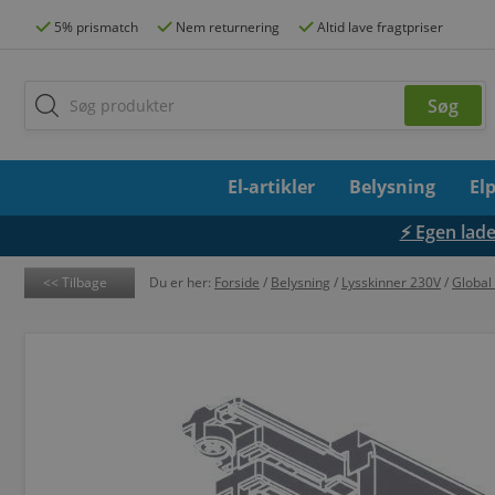
5% prismatch
Nem returnering
Altid lave fragtpriser
El-artikler
Belysning
El
⚡ Egen lades
Tilbage
Du er her:
Forside
/
Belysning
/
Lysskinner 230V
/
Global