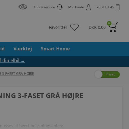
Kundeservice
Min konto
70 200 049
0
Favoritter
DKK
0,00
tid
Værktøj
Smart Home
f din elbil →
 3-FASET GRÅ HØJRE
Erhverv
Privat
ING 3-FASET GRÅ HØJRE
ilpasses et hvert belysningsanlæg.