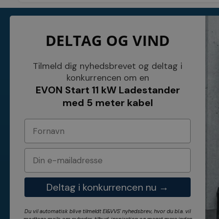
KONTAKT
INFORMATI
DELTAG OG VIND
NETSALG EL & VVS APS
Blog
Søndergårdsvej 44
Cookies
4640 Faxe
Kundeservice
Danmark
Åbningstider
Tilmeld dig nyhedsbrevet og deltag i
Tel.: 70 200 049
Hvem er vi ?
konkurrencen om en
Cvr nr. 26117275
Vilkår
EVON Start 11 kW Ladestander
E-mail: info@elvvs.dk
Bankoplysnin
Privatlivspoliti
med 5 meter kabel
Deltag i konkurrencen nu →
Du vil automatisk blive tilmeldt El&VVS' nyhedsbrev, hvor du bl.a. vil