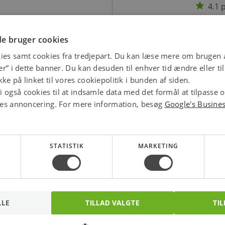
star
4.1 
e bruger cookies
ies samt cookies fra tredjepart. Du kan læse mere om brugen a
jer” i dette banner. Du kan desuden til enhver tid ændre eller t
ke på linket til vores cookiepolitik i bunden af siden.
 også cookies til at indsamle data med det formål at tilpasse 
ores annoncering. For mere information, besøg
Google's Busine
STATISTIK
MARKETING
Global Flexstykke 3-
Global Stålkrog 3-
faset Grå
faset/1-faset
LLE
TILLAD VALGTE
TIL
Varenr.: 5414622464
Varenr.: 5414620657