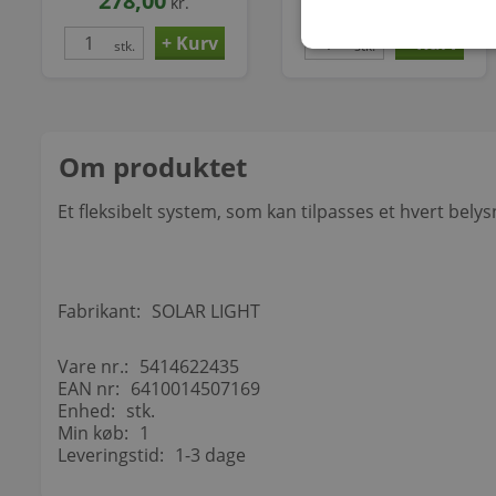
278,00
73,00
kr.
kr.
stk.
stk.
Om produktet
Et fleksibelt system, som kan tilpasses et hvert bely
Fabrikant:
SOLAR LIGHT
Vare nr.:
5414622435
EAN nr:
6410014507169
Enhed:
stk.
Min køb:
1
Leveringstid:
1-3 dage