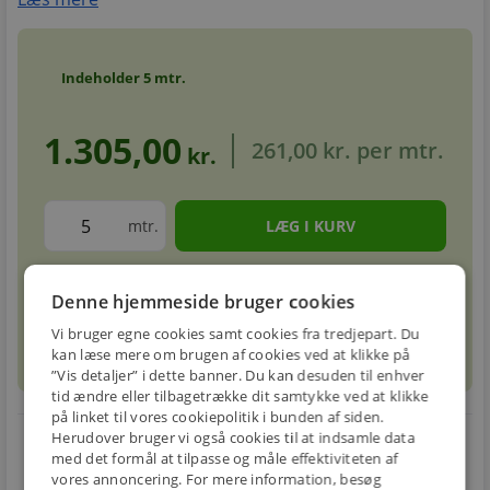
Indeholder
5
mtr.
1.305,00
261,00 kr.
per mtr.
kr.
mtr.
Forventet leveringstid: 1-3 hverdage
info
circle
Denne hjemmeside bruger cookies
Vi bruger egne cookies samt cookies fra tredjepart. Du
sell
kan læse mere om brugen af cookies ved at klikke på
info
Prismatch
”Vis detaljer” i dette banner. Du kan desuden til enhver
tid ændre eller tilbagetrække dit samtykke ved at klikke
på linket til vores cookiepolitik i bunden af siden.
local_shipping
restart_alt
Herudover bruger vi også cookies til at indsamle data
med det formål at tilpasse og måle effektiviteten af
E-MÆRKET
vores annoncering. For mere information, besøg
BILLIG
30 DAGES