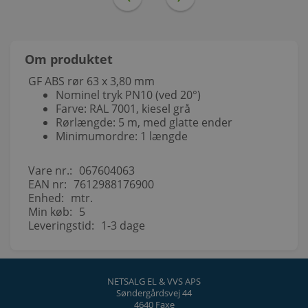
Om produktet
GF ABS rør 63 x 3,80 mm
Nominel tryk PN10 (ved 20°)
Farve: RAL 7001, kiesel grå
Rørlængde: 5 m, med glatte ender
Minimumordre: 1 længde
Vare nr.:
067604063
EAN nr:
7612988176900
Enhed:
mtr.
Min køb:
5
Leveringstid:
1-3 dage
NETSALG EL & VVS APS
Søndergårdsvej 44
4640 Faxe