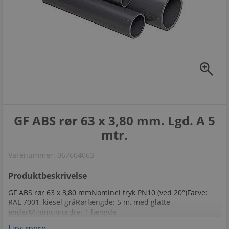
zoom_in
GF ABS rør 63 x 3,80 mm. Lgd. A 5
mtr.
Varenummer:
067604063
Produktbeskrivelse
GF ABS rør 63 x 3,80 mmNominel tryk PN10 (ved 20°)Farve:
RAL 7001, kiesel gråRørlængde: 5 m, med glatte
enderMinimumordre: 1 længde
Læs mere