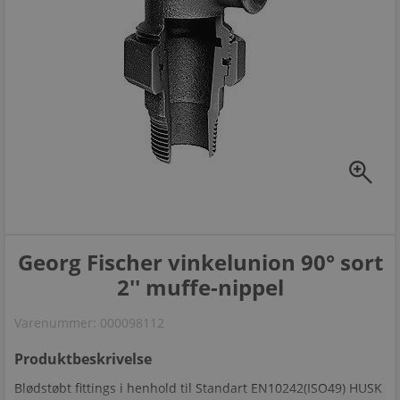
zoom_in
Georg Fischer vinkelunion 90° sort
2'' muffe-nippel
Varenummer:
000098112
Produktbeskrivelse
Blødstøbt fittings i henhold til Standart EN10242(ISO49) HUSK