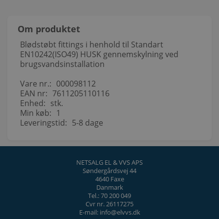
Om produktet
Blødstøbt fittings i henhold til Standart
EN10242(ISO49) HUSK gennemskylning ved
brugsvandsinstallation
Vare nr.:
000098112
EAN nr:
7611205110116
Enhed:
stk.
Min køb:
1
Leveringstid:
5-8 dage
NETSALG EL & VVS APS
Søndergårdsvej 44
4640 Faxe
Danmark
Tel.: 70 200 049
Cvr nr. 26117275
E-mail: info@elvvs.dk