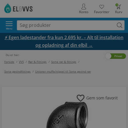
0
Konto
Favoritter
Kurv
Menu
⚡ Egen ladestander fra kun 2.695 kr. – Alt til installation
og opladning af din elbil →
Du er her:
Erhverv
Privat
Forside
/
VVS
/
Rør & Fittings
/
Sorte rør & fittings
/
Sorte gevindfittings
/
Unioner muffe/nippel til Sorte gevind rør
favorite
Gem som favorit