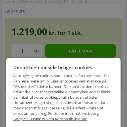
gennemskylning ved brugsvandsinstallation
Læs mere
1.219,00
kr. for
1
stk.
stk.
Denne hjemmeside bruger cookies
Forventet leveringstid: 5-8 hverdage
info
circle
Vi bruger egne cookies samt cookies fra tredjepart. Du
kan læse mere om brugen af cookies ved at klikke på
sell
info
Prismatch
”Vis detaljer” i dette banner. Du kan desuden til enhver
tid ændre eller tilbagetrække dit samtykke ved at klikke
på linket til vores cookiepolitik i bunden af siden.
Herudover bruger vi også cookies til at indsamle data
local_shipping
restart_alt
med det formål at tilpasse og måle effektiviteten af
vores annoncering. For mere information, besøg
E-MÆRKET
BILLIG
30 DAGES
Google's Business Data Responsibility Site
.
Handle trygt hos
FRAGT
RETUR