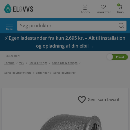
0
Konto
Favoritter
Kurv
Menu
⚡ Egen ladestander fra kun 2.695 kr. – Alt til installation
og opladning af din elbil →
Du er her:
Erhverv
Privat
Forside
/
VVS
/
Rør & Fittings
/
Sorte rør & fittings
/
Sorte gevindfittings
/
Bøjninger til Sorte gevind rør
favorite
Gem som favorit