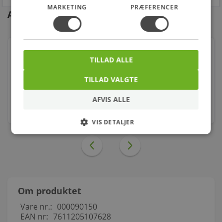
MARKETING
PRÆFERENCER
Andre kunder købte også
Georg Fischer vinkel 90° sort 1/2'' muffe-muffe
TILLAD ALLE
Varenr.: 000090104
TILLAD VALGTE
6,00
kr.
AFVIS ALLE
stk.
VIS DETALJER
Om produktet
Vare nr.:
000090150
EAN nr:
7611205107628