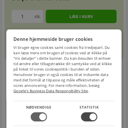
stk.
Forventet leveringstid: 1-3 hverdage
info
circle
Denne hjemmeside bruger cookies
Vi bruger egne cookies samt cookies fra tredjepart. Du
sell
info
Prismatch
kan læse mere om brugen af cookies ved at klikke på
”Vis detaljer” i dette banner. Du kan desuden til enhver
tid ændre eller tilbagetrække dit samtykke ved at klikke
på linket til vores cookiepolitik i bunden af siden.
local_shipping
restart_alt
Herudover bruger vi også cookies til at indsamle data
med det formål at tilpasse og måle effektiviteten af
E-MÆRKET
BILLIG
30 DAGES
vores annoncering. For mere information, besøg
Handle trygt hos
FRAGT
RETUR
Google's Business Data Responsibility Site
.
os
Fra 49,00 kr.
Nem returnering
NØDVENDIGE
STATISTIK
star
4.1 på Trustpilot 11,691 anmeldelser
open_in_new