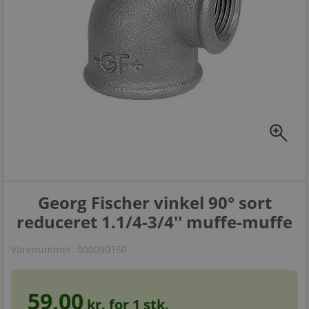
zoom_in
Georg Fischer vinkel 90° sort
reduceret 1.1/4-3/4'' muffe-muffe
Varenummer:
000090150
59,00
kr. for
1
stk.