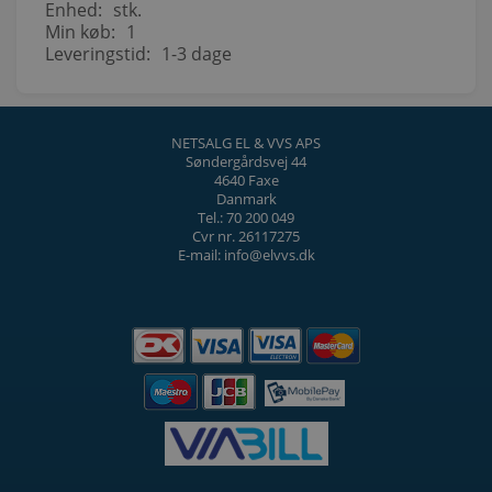
Enhed:
stk.
Min køb:
1
Leveringstid:
1-3 dage
NETSALG EL & VVS APS
Søndergårdsvej 44
4640 Faxe
Danmark
Tel.: 70 200 049
Cvr nr. 26117275
E-mail: info@elvvs.dk