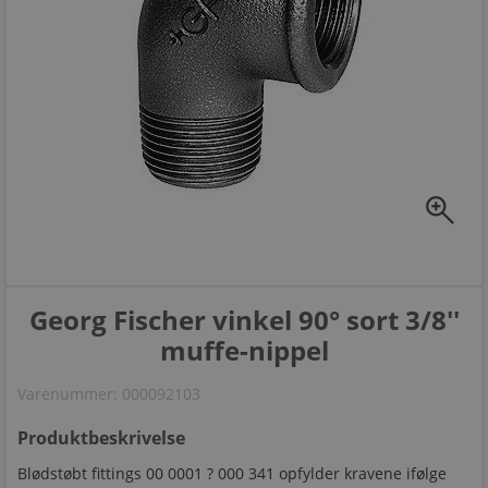
zoom_in
Georg Fischer vinkel 90° sort 3/8''
muffe-nippel
Varenummer:
000092103
Produktbeskrivelse
Blødstøbt fittings 00 0001 ? 000 341 opfylder kravene ifølge