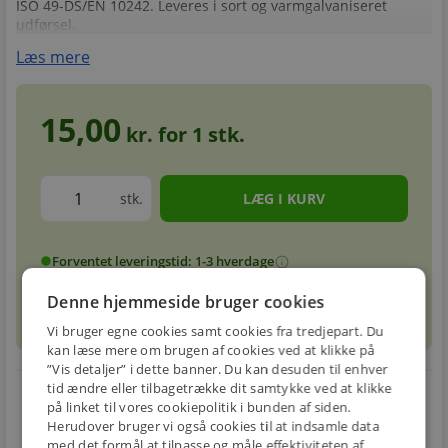
ISO 49-DS/EN 10242. Leveres i sort og varmgalvaniseret
udførsel.
Læs mere
15,00
kr. for
1
stk.
stk.
Forventet leveringstid: 1-3 hverdage
info
circle
Denne hjemmeside bruger cookies
sell
info
Prismatch
Vi bruger egne cookies samt cookies fra tredjepart. Du
kan læse mere om brugen af cookies ved at klikke på
”Vis detaljer” i dette banner. Du kan desuden til enhver
tid ændre eller tilbagetrække dit samtykke ved at klikke
local_shipping
restart_alt
på linket til vores cookiepolitik i bunden af siden.
Herudover bruger vi også cookies til at indsamle data
E-MÆRKET
BILLIG
30 DAGES
med det formål at tilpasse og måle effektiviteten af