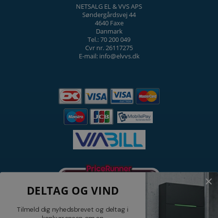
NETSALG EL & VVS APS
Søndergårdsvej 44
4640 Faxe
Danmark
Tel.: 70 200 049
Cvr nr. 26117275
E-mail: info@elvvs.dk
DELTAG OG VIND
Tilmeld dig nyhedsbrevet og deltag i