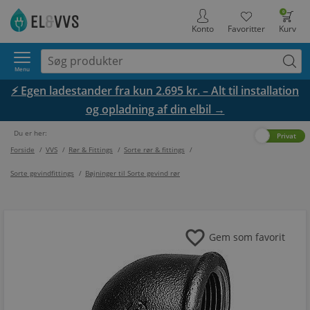
0
Konto
Favoritter
Kurv
Menu
⚡ Egen ladestander fra kun 2.695 kr. – Alt til installation
og opladning af din elbil →
Du er her:
Erhverv
Privat
Forside
/
VVS
/
Rør & Fittings
/
Sorte rør & fittings
/
Sorte gevindfittings
/
Bøjninger til Sorte gevind rør
favorite
Gem som favorit