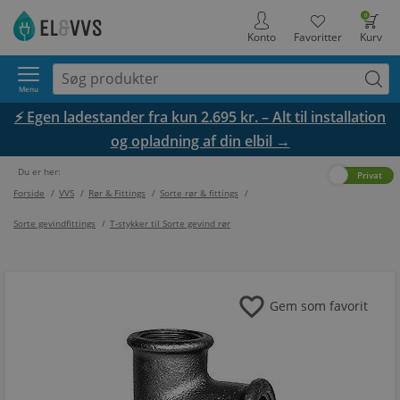
0
Konto
Favoritter
Kurv
Menu
⚡ Egen ladestander fra kun 2.695 kr. – Alt til installation
og opladning af din elbil →
Du er her:
Erhverv
Privat
Forside
/
VVS
/
Rør & Fittings
/
Sorte rør & fittings
/
Sorte gevindfittings
/
T-stykker til Sorte gevind rør
favorite
Gem som favorit