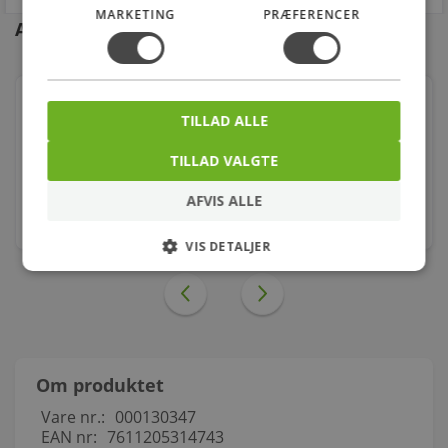
MARKETING
PRÆFERENCER
Andre kunder købte også
Georg Fischer tee 90° sort 1/2''
TILLAD ALLE
Varenr.: 000130104
TILLAD VALGTE
8,93
kr.
AFVIS ALLE
stk.
VIS DETALJER
Om produktet
Vare nr.:
000130347
EAN nr:
7611205314743