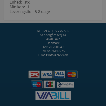
Enhed:
stk.
Min køb:
1
Leveringstid:
5-8 dage
NETSALG EL & VVS APS
Søndergårdsvej 44
4640 Faxe
Danmark
Tel.: 70 200 049
Cvr nr. 26117275
E-mail: info@elvvs.dk