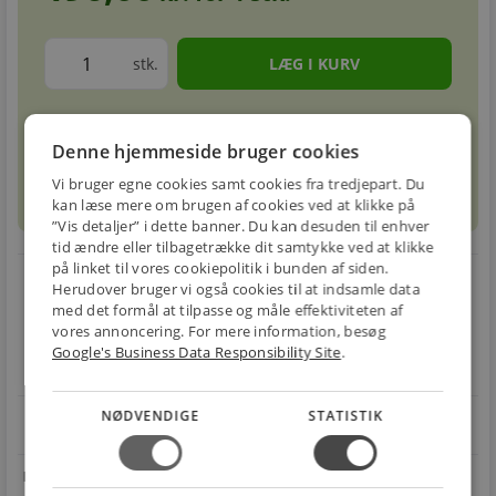
stk.
Forventet leveringstid: 5-8 hverdage
info
circle
Denne hjemmeside bruger cookies
Vi bruger egne cookies samt cookies fra tredjepart. Du
sell
info
Prismatch
kan læse mere om brugen af cookies ved at klikke på
”Vis detaljer” i dette banner. Du kan desuden til enhver
tid ændre eller tilbagetrække dit samtykke ved at klikke
på linket til vores cookiepolitik i bunden af siden.
local_shipping
restart_alt
Herudover bruger vi også cookies til at indsamle data
med det formål at tilpasse og måle effektiviteten af
E-MÆRKET
BILLIG
30 DAGES
vores annoncering. For mere information, besøg
Handle trygt hos
FRAGT
RETUR
Google's Business Data Responsibility Site
.
os
Fra 49,00 kr.
Nem returnering
NØDVENDIGE
STATISTIK
star
4.1 på Trustpilot 11,691 anmeldelser
open_in_new