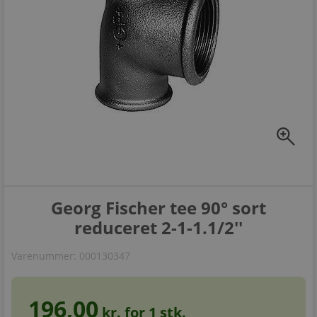
zoom_in
Georg Fischer tee 90° sort
reduceret 2-1-1.1/2''
Varenummer:
000130347
196,00
kr. for
1
stk.