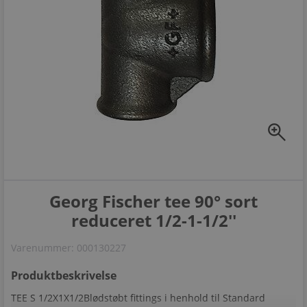
zoom_in
Georg Fischer tee 90° sort
reduceret 1/2-1-1/2''
Varenummer:
000130227
Produktbeskrivelse
TEE S 1/2X1X1/2Blødstøbt fittings i henhold til Standard