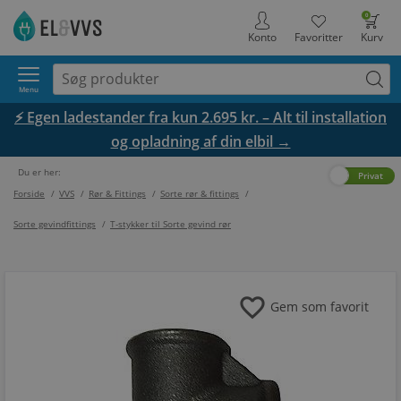
0
Konto
Favoritter
Kurv
Menu
⚡ Egen ladestander fra kun 2.695 kr. – Alt til installation
og opladning af din elbil →
Du er her:
Erhverv
Privat
Forside
/
VVS
/
Rør & Fittings
/
Sorte rør & fittings
/
Sorte gevindfittings
/
T-stykker til Sorte gevind rør
favorite
Gem som favorit