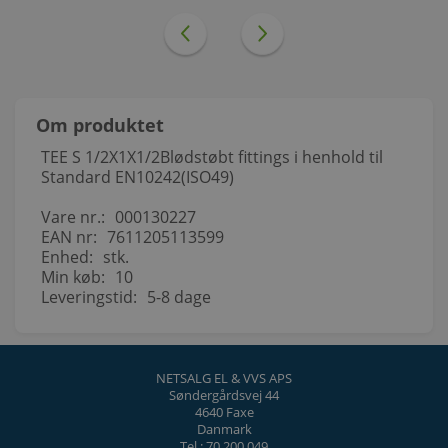
Om produktet
TEE S 1/2X1X1/2Blødstøbt fittings i henhold til
Standard EN10242(ISO49)
Vare nr.:
000130227
EAN nr:
7611205113599
Enhed:
stk.
Min køb:
10
Leveringstid:
5-8 dage
NETSALG EL & VVS APS
Søndergårdsvej 44
4640 Faxe
Danmark
Tel.: 70 200 049