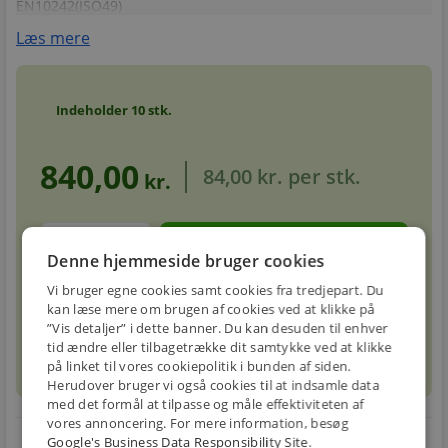
EN10242(ISO49)
Læs mere
Indeholder
10
stk.
840,00
84,00 kr.
per stk.
kr.
stk.
Denne hjemmeside bruger cookies
Vi bruger egne cookies samt cookies fra tredjepart. Du
Forventet leveringstid: 5-8 hverdage
info
kan læse mere om brugen af cookies ved at klikke på
circle
”Vis detaljer” i dette banner. Du kan desuden til enhver
tid ændre eller tilbagetrække dit samtykke ved at klikke
sell
info
Prismatch
på linket til vores cookiepolitik i bunden af siden.
Herudover bruger vi også cookies til at indsamle data
med det formål at tilpasse og måle effektiviteten af
vores annoncering. For mere information, besøg
Google's Business Data Responsibility Site
.