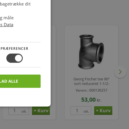
ilbagetrække dit
og måle
ss Data
PRÆFERENCER
Georg Fischer tee 90°
Georg Fischer tee 90°
LAD ALLE
sort reduceret 1-1-1/2''
sort reduceret 1-1/2-
1/2''
Varenr.: 000130270
Varenr.: 000130257
40,00
53,00
kr.
kr.
stk.
stk.