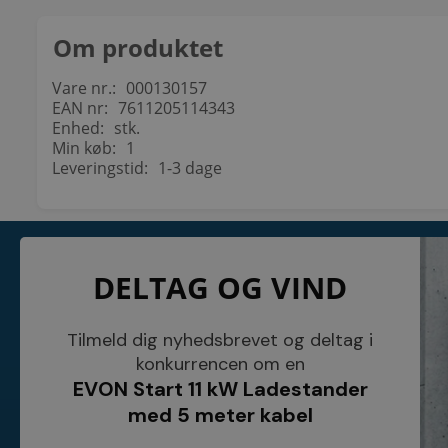
Om produktet
Vare nr.:
000130157
EAN nr:
7611205114343
Enhed:
stk.
Min køb:
1
Leveringstid:
1-3 dage
KONTAKT
INFORMATI
DELTAG OG VIND
NETSALG EL & VVS APS
Blog
Søndergårdsvej 44
Cookies
4640 Faxe
Kundeservice
Danmark
Åbningstider
Tilmeld dig nyhedsbrevet og deltag i
Tel.: 70 200 049
Hvem er vi ?
konkurrencen om en
Cvr nr. 26117275
Vilkår
EVON Start 11 kW Ladestander
E-mail: info@elvvs.dk
Bankoplysnin
Privatlivspoliti
med 5 meter kabel