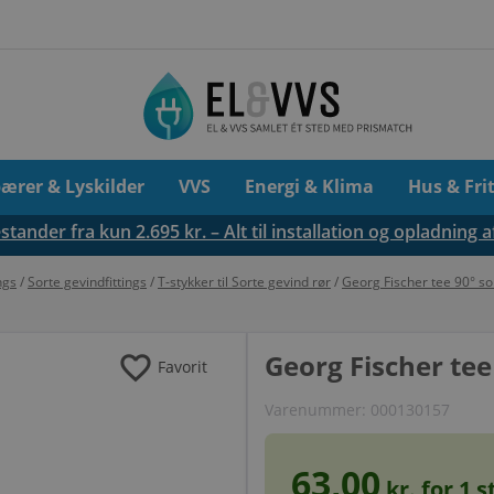
pærer & Lyskilder
VVS
Energi & Klima
Hus & Fri
tander fra kun 2.695 kr. – Alt til installation og opladning a
ngs
/
Sorte gevindfittings
/
T-stykker til Sorte gevind rør
/
Georg Fischer tee 90° sor
favorite
Georg Fischer tee 
Favorit
Varenummer:
000130157
63,00
kr. for
1
st