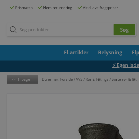
Prismatch
Nem returnering
Altid lave fragtpriser
El-artikler
Belysning
El
⚡ Egen lades
Tilbage
Du er her:
Forside
/
VVS
/
Rør & Fittings
/
Sorte rør & fitti