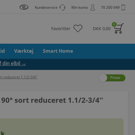
Kundeservice
Min konto
70 200 049
0
Favoritter
DKK
0,00
tid
Værktøj
Smart Home
f din elbil →
t reduceret 1.1/2-3/4''
Erhverv
Privat
90° sort reduceret 1.1/2-3/4''
k.