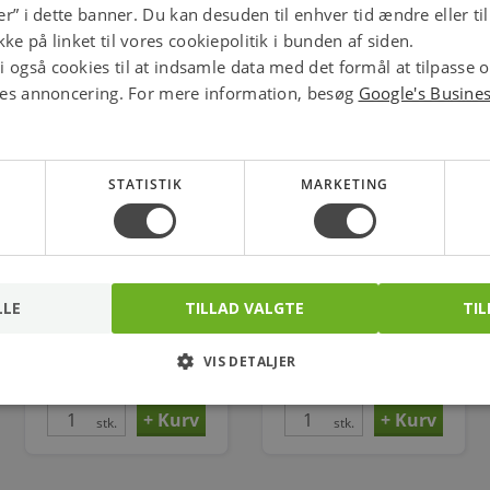
jer” i dette banner. Du kan desuden til enhver tid ændre eller t
ke på linket til vores cookiepolitik i bunden af siden.
 også cookies til at indsamle data med det formål at tilpasse 
ores annoncering. For mere information, besøg
Google's Busine
STATISTIK
MARKETING
Georg Fischer tee 45°
Georg Fischer tee 90°
LLE
TILLAD VALGTE
TIL
sort 1/2''
sort reduceret 3/4-3/4-
1/2''
Varenr.: 000165104
Varenr.: 000130241
VIS DETALJER
77,00
30,00
kr.
kr.
stk.
stk.