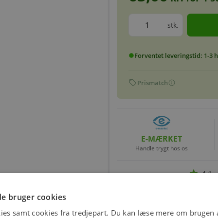
stk.
Forventet leveringstid: 1-3
circle
sell
info
Prismatch
E-MÆRKET
Handle trygt hos os
star
4.1 
e bruger cookies
ies samt cookies fra tredjepart. Du kan læse mere om brugen a